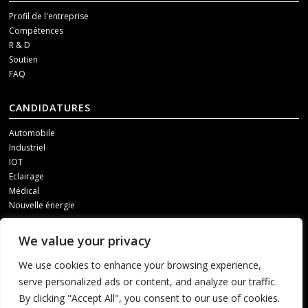
Profil de l'entreprise
Compétences
R & D
Soutien
FAQ
CANDIDATURES
Automobile
Industriel
IOT
Eclairage
Médical
Nouvelle énergie
MÉDIAS SOCIAUX
We value your privacy
Pour recevoir nos mises à jour, veuillez nous contacter par l'un des
We use cookies to enhance your browsing experience,
canaux suivants.
serve personalized ads or content, and analyze our traffic.
By clicking "Accept All", you consent to our use of cookies.
1