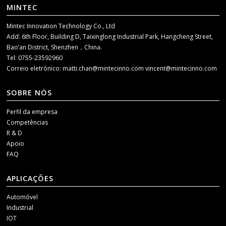
MINTEC
Mintec Innovation Technology Co., Ltd
Add: 6th Floor, Building D, Taixinglong Industrial Park, Hangcheng Street,
Bao’an District, Shenzhen，China.
Tel: 0755-23592960
Correio eletrónico:
matti.chan@mintecinno.com
vincent@mintecinno.com
SOBRE NÓS
Perfil da empresa
Competências
R & D
Apoio
FAQ
APLICAÇÕES
Automóvel
Industrial
IOT