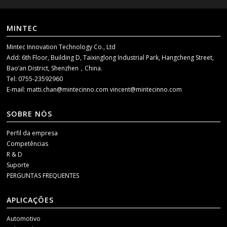
MINTEC
Mintec Innovation Technology Co., Ltd
Add: 6th Floor, Building D, Taixinglong Industrial Park, Hangcheng Street,
Bao’an District, Shenzhen，China.
Tel: 0755-23592960
E-mail:
matti.chan@mintecinno.com
vincent@mintecinno.com
SOBRE NÓS
Perfil da empresa
Competências
R & D
Suporte
PERGUNTAS FREQUENTES
APLICAÇÕES
Automotivo