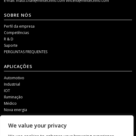
E-mail:
matti.chan@mintecinno.com
vincent@mintecinno.com
SOBRE NÓS
Perfil da empresa
Competências
R & D
Suporte
PERGUNTAS FREQUENTES
APLICAÇÕES
Automotivo
Industrial
IOT
Iluminação
Médico
Nova energia
MÍDIA SOCIAL
We value your privacy
Para receber nossas atualizações, entre em contato conosco por meio de