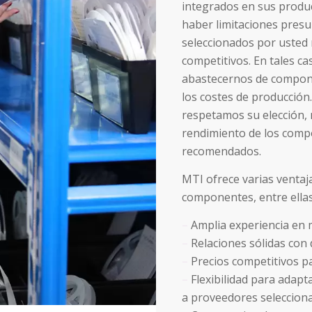
integrados en sus prod
haber limitaciones presu
seleccionados por usted
competitivos. En tales c
abastecernos de compone
los costes de producción
respetamos su elección, 
rendimiento de los comp
recomendados.
MTI ofrece varias ventaj
componentes, entre ellas
–
Amplia experiencia en m
–
Relaciones sólidas con
–
Precios competitivos p
–
Flexibilidad para adapta
a proveedores seleccion