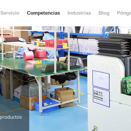
Servicio
Competencias
Industrias
Blog
Pónga
 productos