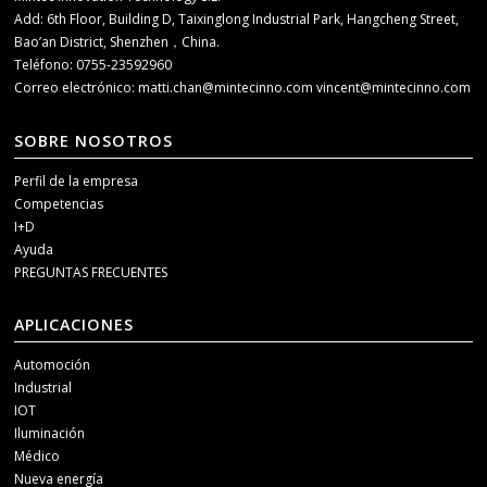
Add: 6th Floor, Building D, Taixinglong Industrial Park, Hangcheng Street,
Bao’an District, Shenzhen，China.
Teléfono: 0755-23592960
Correo electrónico:
matti.chan@mintecinno.com
vincent@mintecinno.com
SOBRE NOSOTROS
Perfil de la empresa
Competencias
I+D
Ayuda
PREGUNTAS FRECUENTES
APLICACIONES
Automoción
Industrial
IOT
Iluminación
Médico
Nueva energía