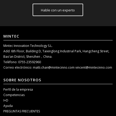
Hable con un experto
MINTEC
Mintec Innovation Technology S.L.
Add: 6th Floor, Building D, Taixinglong Industrial Park, Hangcheng Street,
Bao’an District, Shenzhen，China.
Teléfono: 0755-23592960
Correo electrónico:
matti.chan@mintecinno.com
vincent@mintecinno.com
SOBRE NOSOTROS
Perfil de la empresa
Competencias
I+D
Ayuda
PREGUNTAS FRECUENTES