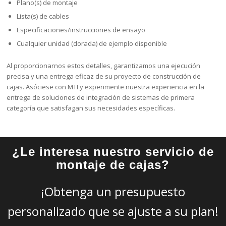
Plano(s) de montaje
Lista(s) de cables
Especificaciones/instrucciones de ensayo
Cualquier unidad (dorada) de ejemplo disponible
Al proporcionarnos estos detalles, garantizamos una ejecución
precisa y una entrega eficaz de su proyecto de construcción de
cajas. Asóciese con MTI y experimente nuestra experiencia en la
entrega de soluciones de integración de sistemas de primera
categoría que satisfagan sus necesidades específicas.
¿Le interesa nuestro servicio de
montaje de cajas?
¡Obtenga un presupuesto
personalizado que se ajuste a su plan!