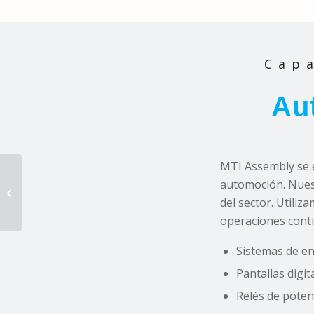
Cap
Au
MTI Assembly se e
automoción. Nuest
Diseño de PCB
del sector. Utili
operaciones conti
Sistemas de e
Pantallas digit
Relés de poten