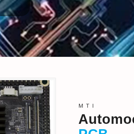
MTI
Automo