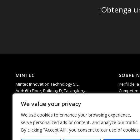
¡Obtenga un
MINTEC
SOBRE 
Mintec Innovation Technology S.L.
Perfil de l
Add: 6th Floor, Building D, Taixinglong
Competenc
Industrial Park, Hangcheng Street, Bao’an
I+D
We value your privacy
District, Shenzhen，China.
Ayuda
Teléfono: 0755-23592960
PREGUNTA
We use cookies to enhance your browsing experience,
Correo electrónico:
serve personalized ads or content, and analyze our traffic.
matti.chan@mintecinno.com
By clicking "Accept All", you consent to our use of cookies.
vincent@mintecinno.com