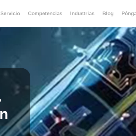
Servicio
Competencias
Industrias
Blog
Pónga
B
ón