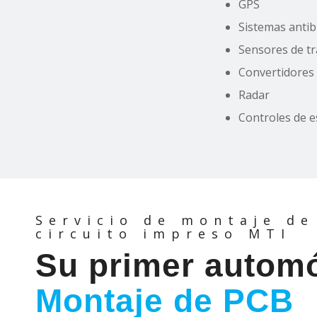
GPS
Sistemas antib
Sensores de t
Convertidores
Radar
Controles de 
Servicio de montaje de
circuito impreso MTI
Su primer automó
Montaje de PCB