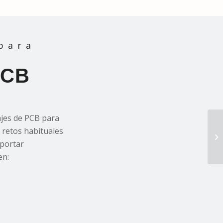
para
PCB
ajes de PCB para
 retos habituales
oportar
en: