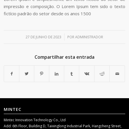
impressão e composição. O Lorem Ipsum tem sido o texto
fictício padrão do setor desde os anos 1500
/
27 DE JUNHO DE 2023
POR
ADMINISTRADOR
Compartilhar esta entrada
MINTEC
Mintec Innovation Technology Co., Ltd
Add: 6th Floor, Building D, Taixinglong Industrial Park, Hangcheng Street,