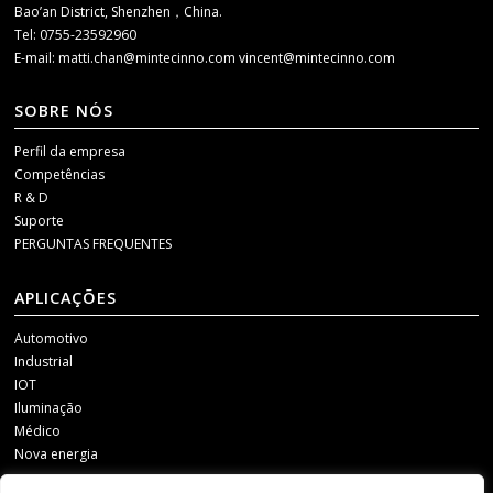
Bao’an District, Shenzhen，China.
Tel: 0755-23592960
E-mail:
matti.chan@mintecinno.com
vincent@mintecinno.com
SOBRE NÓS
Perfil da empresa
Competências
R & D
Suporte
PERGUNTAS FREQUENTES
APLICAÇÕES
Automotivo
Industrial
IOT
Iluminação
Médico
Nova energia