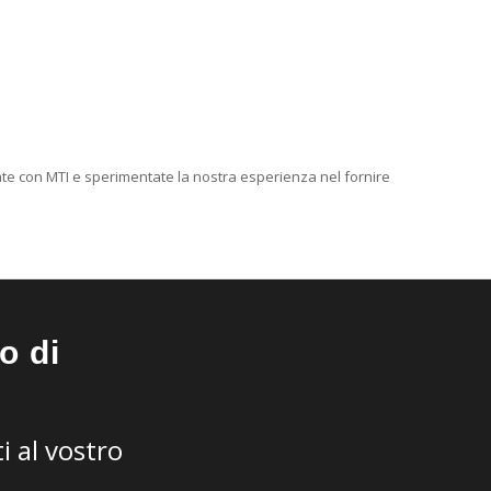
ate con MTI e sperimentate la nostra esperienza nel fornire
o di
i al vostro