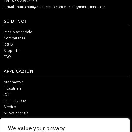
Tel: 0755-23592960
E-mail:
matti.chan@mintecinno.com
vincent@mintecinno.com
SU DI NOI
Profilo aziendale
Competenze
R & D
Supporto
FAQ
APPLICAZIONI
Automotive
Industriale
IOT
Illuminazione
Medico
Nuova energia
SOCIAL MEDIA
We value your privacy