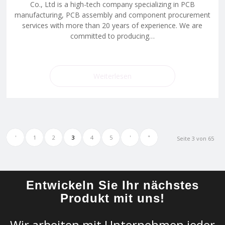
Co., Ltd is a high-tech company specializing in PCB
manufacturing, PCB assembly and component procurement
services with more than 20 years of experience. We are
committed to producing…
Weiterlesen
'
1
2
3
4
5
'
"
Seite 3 von 65
Entwickeln Sie Ihr nächstes
Produkt mit uns!
Wir arbeiten mit Unternehmen jeder