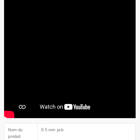
Nom du
0.5 mm pcb
produit