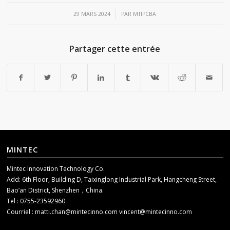
/
29 MARS 2024
PAR
MTIPCBA
Partager cette entrée
MINTEC
Mintec Innovation Technology Co.
Add: 6th Floor, Building D, Taixinglong Industrial Park, Hangcheng Street,
Bao’an District, Shenzhen，China.
Tel : 0755-23592960
Courriel :
matti.chan@mintecinno.com
vincent@mintecinno.com