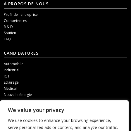
À PROPOS DE NOUS
Profil de l'entreprise
Compétences
R & D
Soutien
FAQ
CANDIDATURES
Automobile
Industriel
IOT
Eclairage
Médical
Nouvelle énergie
MÉDIAS SOCIAUX
We value your privacy
Pour recevoir nos mises à jour, veuillez nous contacter par l'un des
We use cookies to enhance your browsing experience,
canaux suivants.
serve personalized ads or content, and analyze our traffic.