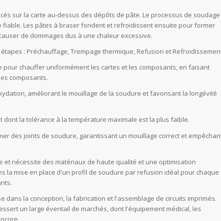
lacés sur la carte au-dessus des dépôts de pâte. Le processus de soudage
e fiable. Les pâtes à braser fondent et refroidissent ensuite pour former
ns causer de dommages dus à une chaleur excessive.
étapes : Préchauffage, Trempage thermique, Refusion et Refroidissement
 pour chauffer uniformément les cartes et les composants, en faisant
 les composants.
oxydation, améliorant le mouillage de la soudure et favorisant la longévité
 dont la tolérance à la température maximale est la plus faible.
rmer des joints de soudure, garantissant un mouillage correct et empêchan
le et nécessite des matériaux de haute qualité et une optimisation
ans la mise en place d'un profil de soudure par refusion idéal pour chaque
ants.
e dans la conception, la fabrication et l'assemblage de circuits imprimés.
ssert un large éventail de marchés, dont l'équipement médical, les
encore.