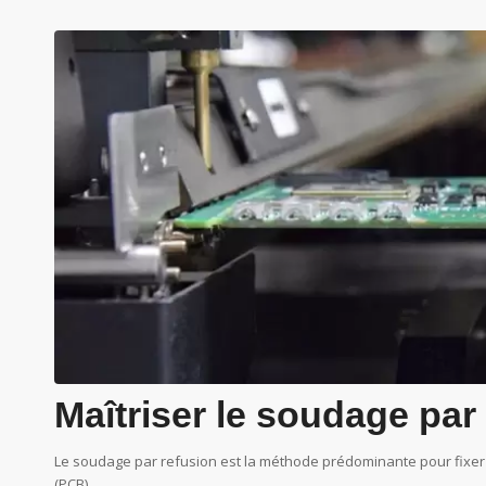
Maîtriser le soudage par
Le soudage par refusion est la méthode prédominante pour fixer 
(PCB).