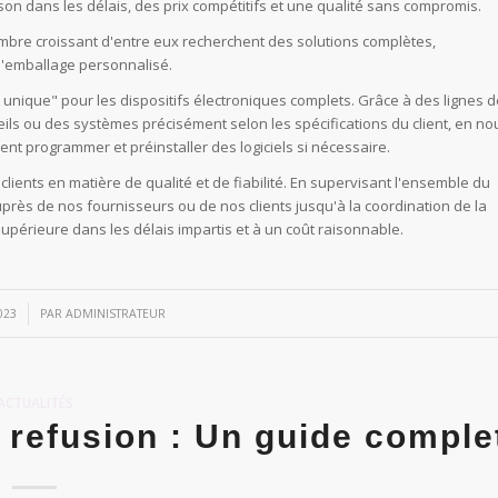
ison dans les délais, des prix compétitifs et une qualité sans compromis.
nombre croissant d'entre eux recherchent des solutions complètes,
 l'emballage personnalisé.
unique" pour les dispositifs électroniques complets. Grâce à des lignes d
ls ou des systèmes précisément selon les spécifications du client, en no
t programmer et préinstaller des logiciels si nécessaire.
lients en matière de qualité et de fiabilité. En supervisant l'ensemble du
ès de nos fournisseurs ou de nos clients jusqu'à la coordination de la
 supérieure dans les délais impartis et à un coût raisonnable.
023
PAR
ADMINISTRATEUR
ACTUALITÉS
 refusion : Un guide comple