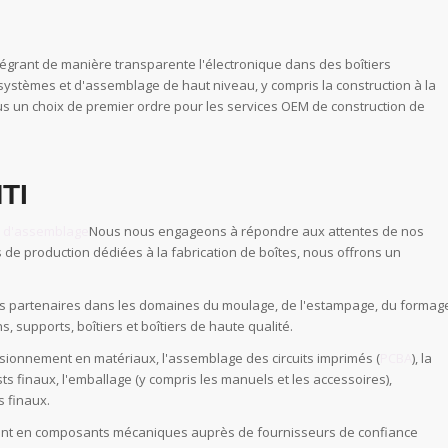
tégrant de manière transparente l'électronique dans des boîtiers
systèmes et d'assemblage de haut niveau, y compris la construction à la
us un choix de premier ordre pour les services OEM de construction de
TI
s d'assemblage
Nous nous engageons à répondre aux attentes de nos
nes de production dédiées à la fabrication de boîtes, nous offrons un
des partenaires dans les domaines du moulage, de l'estampage, du formag
s, supports, boîtiers et boîtiers de haute qualité.
isionnement en matériaux, l'assemblage des circuits imprimés (
PCBA
), la
tests finaux, l'emballage (y compris les manuels et les accessoires),
s finaux.
ent en composants mécaniques auprès de fournisseurs de confiance