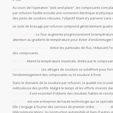
Au cours de l'opération "pick-and-place", les composants sont p
par refusion facilite ensuite une connexion électrique et physiqu
des joints de soudure robustes, l'objectif étant d'y parvenir sa
Le cycle de brasage par refusion comprend généralement quatre 
Préchauffage
: Le four augmente progressivement la température
attention au gradient de température pour éviter d'endommager
Trempage thermique :
Active les particules de flux, réduisant l'
des composants.
Refonte
: Atteint la température maximale, dictée par le composant
Refroidissement :
Les alliages de soudure se solidifient pour fo
l'endommagement des composants ou la soudure à froid.
Dans le domaine de la soudure par refusion, la qualité est crucia
méticuleuse des profils. Malgré le temps et les efforts investis d
assemblée
Il est essentiel d'obtenir des résultats fiables et const
MTI PCBA
est une entreprise de haute technologie qui se spécialis
Elle s'engage à fournir des services de premier ordre,
MTI PCBA
de
télécommunications, la construction automobile et bien d'autres 