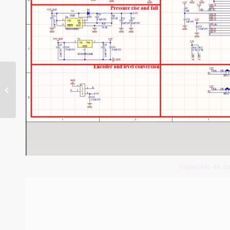
Blind-Buried Via PCB
Capacités de c