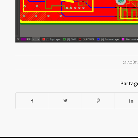
/
27 AOÛT 
Partag