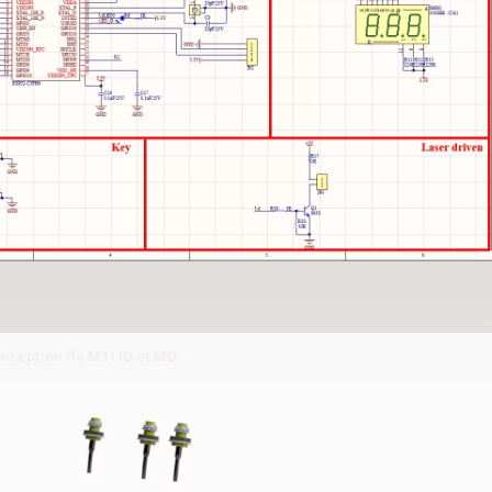
onception de MTI ID et MD