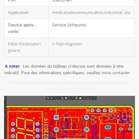
Port
Shenzhen
medical,telecommunication,industrial
...etc
Application
Service 24 heures
Service après-
vente
Délai d'exécution
5-15(à négocier)
(jours)
A noter
: Les données du tableau ci-dessus sont données à titre
nous contacter
indicatif. Pour des informations spécifiques, veuillez
.
This layout shows the exact appearance and placement of the
components on CEM-3 PCB.