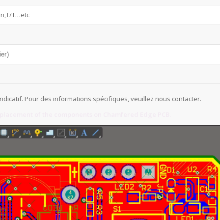
n,T/T…etc
ier)
ndicatif. Pour des informations spécifiques, veuillez nous contacter.
d placement of the components on Chamfered Edge PCB.