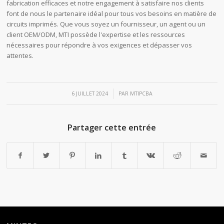
fabrication efficaces et notre engagement à satisfaire nos clients
font de nous le partenaire idéal pour tous vos besoins en matière de
circuits imprimés. Que vous soyez un fournisseur, un agent ou un
client OEM/ODM, MTI possède l'expertise et les ressources
nécessaires pour répondre à vos exigences et dépasser vos
attentes.
/
6 JUILLET 2024
PAR
MTIPCBA
Partager cette entrée