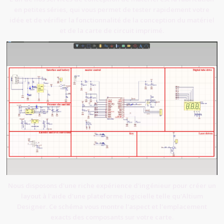
en petites séries, qui vous permet de tester rapidement votre
idée et de vérifier la fonctionnalité de la conception du matériel
et de la carte de circuit imprimé.
Nous disposons d'une riche expérience d'ingénieur pour créer un
layout à l'aide d'une plateforme logicielle telle qu'Altium
Designer. Ce schéma vous montre l'aspect et l'emplacement
exacts des composants sur votre carte.