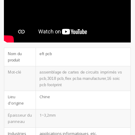
Nom du
eft pcb
produit
Mot-clé
assemblage de cartes de circuits imprimés vs
pcb,3018 pcb,flex pcba manufacturer,16 soic
pcb footprint
Lieu
Chine
d'origine
Épaisseur du
1~3,2mm
panneau
Industries
applications informatiques, etc.