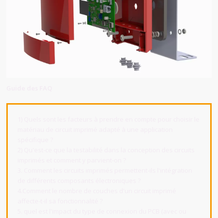
Guide des FAQ
1) Quels sont les facteurs à prendre en compte pour choisir le
matériau de circuit imprimé adapté à une application
spécifique ?
2) Qu'est-ce que la testabilité dans la conception des circuits
imprimés et comment y parvient-on ?
3. Comment les circuits imprimés permettent-ils l'intégration
de différents composants électroniques ?
4.Comment le nombre de couches d'un circuit imprimé
affecte-t-il sa fonctionnalité ?
5. quel est l'impact du type de connexion du PCB (avec ou