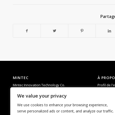
Partag
MINTEC
À PROPO
Mintec Innovation Technology Co.
Profil de l'
Add: 6th Floor, Building D, Taixinglong
Compéten
We value your privacy
Industrial Park, Hangcheng Street, Bao’an
R & D
District, Shenzhen，China.
Soutien
We use cookies to enhance your browsing experience,
Tel : 0755-23592960
FAQ
serve personalized ads or content, and analyze our traffic.
Courriel :
matti.chan@mintecinno.com