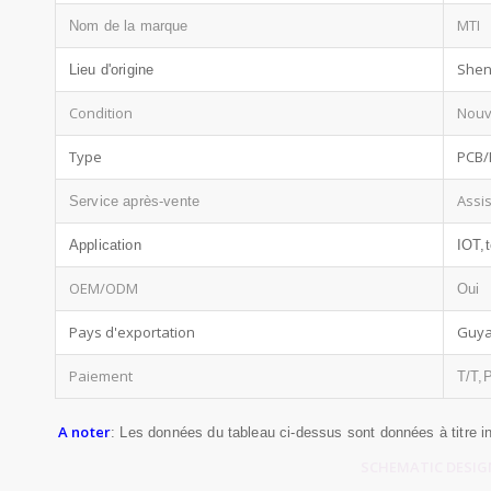
MTI
Nom de la marque
Shen
Lieu d'origine
Condition
Nou
Type
PCB/
Assi
Service après-vente
Application
IOT,
OEM/ODM
Oui
Pays d'exportation
Guy
Paiement
T/T,
A noter
: Les données du tableau ci-dessus sont données à titre in
SCHEMATIC DESIGN