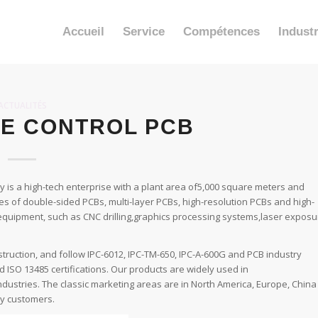
Accueil
Service
Compétences
Industr
ACTUALITÉS
E CONTROL PCB
is a high-tech enterprise with a plant area of​5,000 square meters and
es of double-sided PCBs, multi-layer PCBs, high-resolution PCBs and high-
g equipment, such as CNC drilling,graphics processing systems,laser exposu
uction, and follow IPC-6012, IPC-TM-650, IPC-A-600G and PCB industry
ISO 13485 certifications. Our products are widely used in
dustries. The classic marketing areas are in North America, Europe, China
by customers.