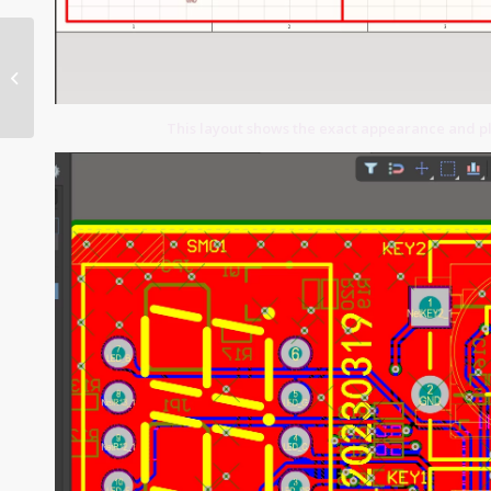
Green Soldermask PCB
This layout shows the exact appearance and 