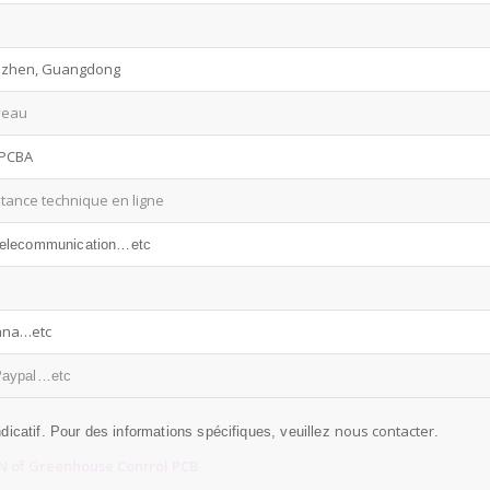
zhen, Guangdong
veau
PCBA
stance technique en ligne
telecommunication…etc
ana…etc
Paypal…etc
nous contacter
dicatif. Pour des informations spécifiques, veuillez
.
 of Greenhouse Control PCB