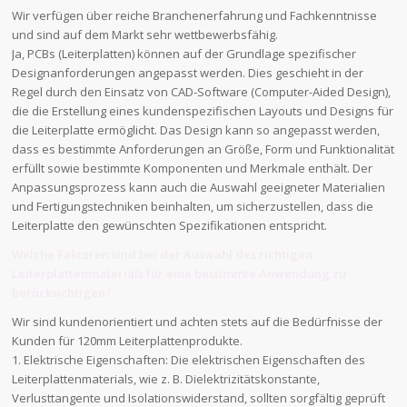
Wir verfügen über reiche Branchenerfahrung und Fachkenntnisse
und sind auf dem Markt sehr wettbewerbsfähig.
Ja, PCBs (Leiterplatten) können auf der Grundlage spezifischer
Designanforderungen angepasst werden. Dies geschieht in der
Regel durch den Einsatz von CAD-Software (Computer-Aided Design),
die die Erstellung eines kundenspezifischen Layouts und Designs für
die Leiterplatte ermöglicht. Das Design kann so angepasst werden,
dass es bestimmte Anforderungen an Größe, Form und Funktionalität
erfüllt sowie bestimmte Komponenten und Merkmale enthält. Der
Anpassungsprozess kann auch die Auswahl geeigneter Materialien
und Fertigungstechniken beinhalten, um sicherzustellen, dass die
Leiterplatte den gewünschten Spezifikationen entspricht.
Welche Faktoren sind bei der Auswahl des richtigen
Leiterplattenmaterials für eine bestimmte Anwendung zu
berücksichtigen?
Wir sind kundenorientiert und achten stets auf die Bedürfnisse der
Kunden für 120mm Leiterplattenprodukte.
1. Elektrische Eigenschaften: Die elektrischen Eigenschaften des
Leiterplattenmaterials, wie z. B. Dielektrizitätskonstante,
Verlusttangente und Isolationswiderstand, sollten sorgfältig geprüft