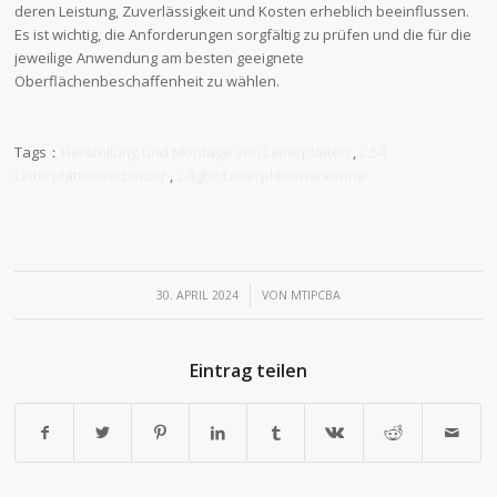
deren Leistung, Zuverlässigkeit und Kosten erheblich beeinflussen.
Es ist wichtig, die Anforderungen sorgfältig zu prüfen und die für die
jeweilige Anwendung am besten geeignete
Oberflächenbeschaffenheit zu wählen.
Tags：
Herstellung und Montage von Leiterplatten
,
2.54
Leiterplattenverbinder
,
2.4ghz Leiterplattenantenne
/
30. APRIL 2024
VON
MTIPCBA
Eintrag teilen