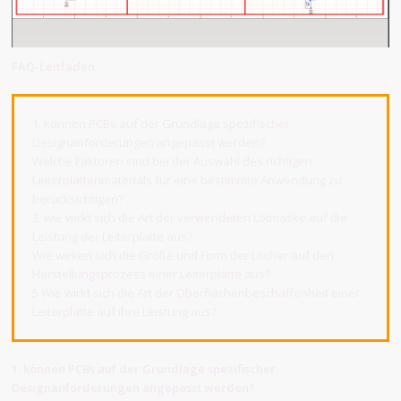
FAQ-Leitfaden
1. können PCBs auf der Grundlage spezifischer
Designanforderungen angepasst werden?
Welche Faktoren sind bei der Auswahl des richtigen
Leiterplattenmaterials für eine bestimmte Anwendung zu
berücksichtigen?
3. wie wirkt sich die Art der verwendeten Lötmaske auf die
Leistung der Leiterplatte aus?
Wie wirken sich die Größe und Form der Löcher auf den
Herstellungsprozess einer Leiterplatte aus?
5 Wie wirkt sich die Art der Oberflächenbeschaffenheit einer
Leiterplatte auf ihre Leistung aus?
1. können PCBs auf der Grundlage spezifischer
Designanforderungen angepasst werden?