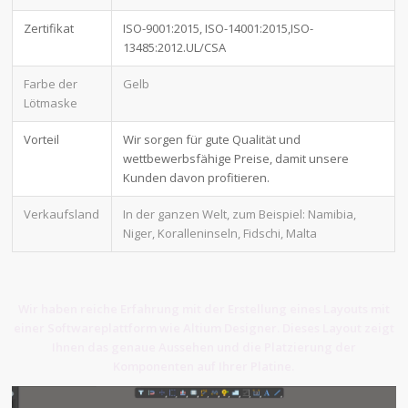
Zertifikat
ISO-9001:2015, ISO-14001:2015,ISO-
13485:2012.UL/CSA
Farbe der
Gelb
Lötmaske
Vorteil
Wir sorgen für gute Qualität und
wettbewerbsfähige Preise, damit unsere
Kunden davon profitieren.
Verkaufsland
In der ganzen Welt, zum Beispiel: Namibia,
Niger, Koralleninseln, Fidschi, Malta
Wir haben reiche Erfahrung mit der Erstellung eines Layouts mit
einer Softwareplattform wie Altium Designer. Dieses Layout zeigt
Ihnen das genaue Aussehen und die Platzierung der
Komponenten auf Ihrer Platine.