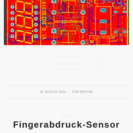
Weiterlesen
/
29. AUGUST 2024
VON
MTIPCBA
BLOG
Fingerabdruck-Sensor