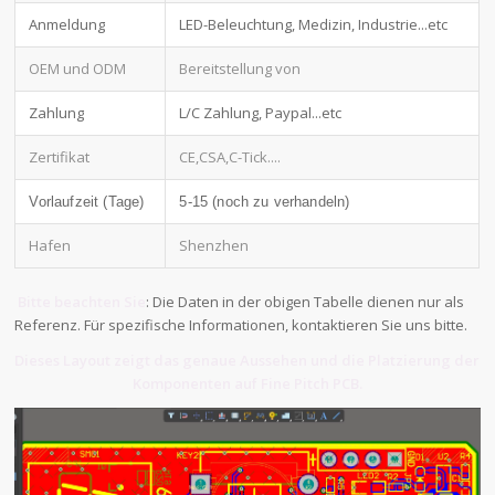
Anmeldung
LED-Beleuchtung, Medizin, Industrie...etc
OEM und ODM
Bereitstellung von
Zahlung
L/C Zahlung, Paypal...etc
Zertifikat
CE,CSA,C-Tick....
Vorlaufzeit (Tage)
5-15 (noch zu verhandeln)
Hafen
Shenzhen
Bitte beachten Sie
: Die Daten in der obigen Tabelle dienen nur als
Referenz. Für spezifische Informationen, kontaktieren Sie uns bitte.
Dieses Layout zeigt das genaue Aussehen und die Platzierung der
Komponenten auf Fine Pitch PCB.