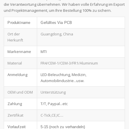
die Verantwortung übernehmen. Wir haben volle Erfahrung im Export
und Projektmanagement, um Ihre Bestellung 100% zu sichern.
Produktname
Gefülltes Via PCB
Ort der
Guangdong, China
Herkunft
Markenname
MTI
Material
FR4/CEM-1/CEM-3/FR1/Aluminium
Anmeldung
LED-Beleuchtung, Medizin,
Automobilindustrie...usw.
OEM und ODM
Unterstützung
Zahlung
T/T, Paypal...etc
Zertifikat
C-Tick,CE,IC....
Vorlaufzeit
5-15 (noch zu verhandeln)