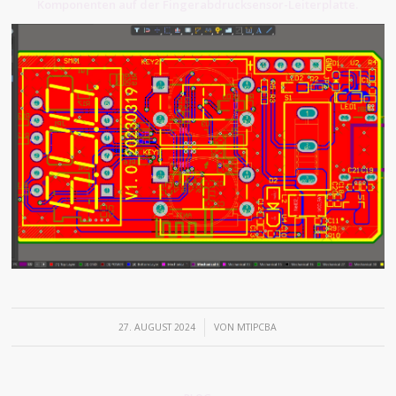
Komponenten auf der Fingerabdrucksensor-Leiterplatte.
/
27. AUGUST 2024
VON
MTIPCBA