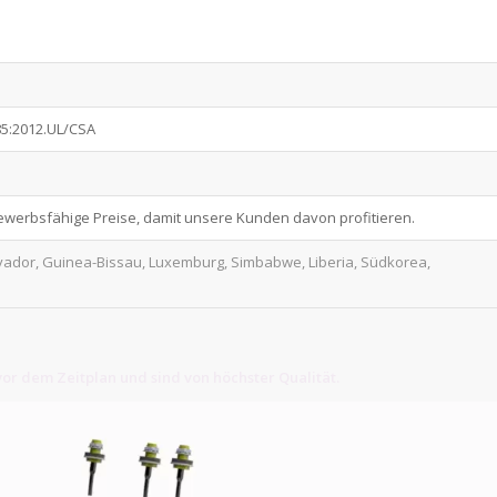
85:2012.UL/CSA
bewerbsfähige Preise, damit unsere Kunden davon profitieren.
alvador, Guinea-Bissau, Luxemburg, Simbabwe, Liberia, Südkorea,
or dem Zeitplan und sind von höchster Qualität.