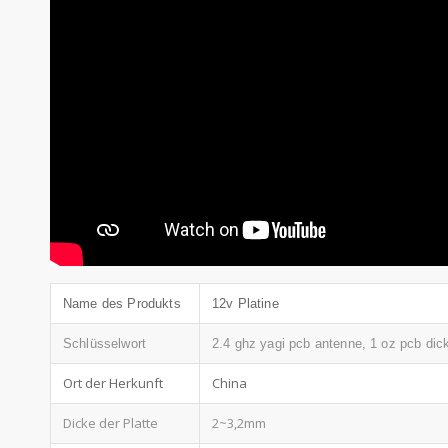
Name des Produkts
12v Platine
Schlüsselwort
2.4 ghz yagi pcb antenne, 1 oz pcb dic
Ort der Herkunft
China
Dicke der Platte
2~3,2mm