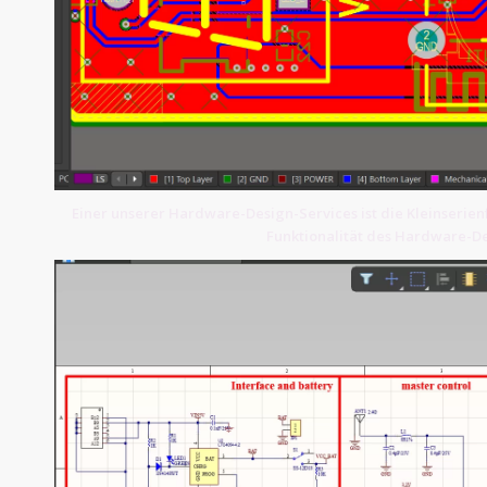
Einer unserer Hardware-Design-Services ist die Kleinserienf
Funktionalität des Hardware-De