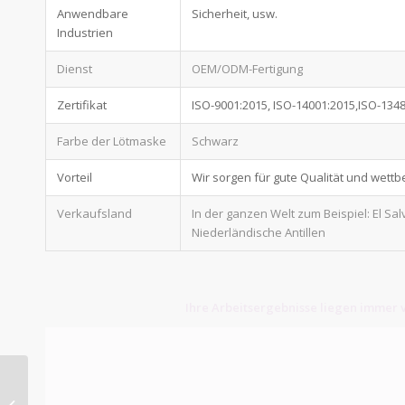
Anwendbare
Sicherheit, usw.
Industrien
Dienst
OEM/ODM-Fertigung
Zertifikat
ISO-9001:2015, ISO-14001:2015,ISO-134
Farbe der Lötmaske
Schwarz
Vorteil
Wir sorgen für gute Qualität und wett
Verkaufsland
In der ganzen Welt zum Beispiel: El S
Niederländische Antillen
Ihre Arbeitsergebnisse liegen immer v
12v led platine