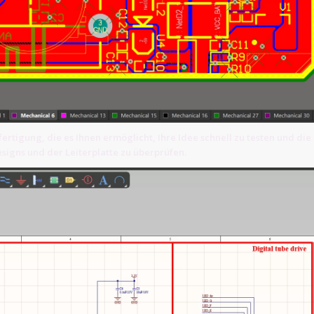
ertigung, die es Ihnen ermöglicht, Ihre Idee schnell zu testen und die
signs und der Leiterplatte zu überprüfen.