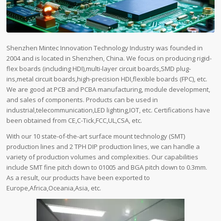
Shenzhen Mintec Innovation Technology Industry was founded in
2004 and is located in Shenzhen, China. We focus on producing rigid-
flex boards (including HDI),multi-layer circuit boards,SMD plug-
ins,metal circuit boards,high-precision HDI,flexible boards (FPC), etc.
We are good at PCB and PCBA manufacturing, module development,
and sales of components. Products can be used in
industrial,telecommunication,LED lighting,IOT, etc. Certifications have
been obtained from CE,C-Tick,FCC,UL,CSA, etc.
With our 10 state-of-the-art surface mount technology (SMT)
production lines and 2 TPH DIP production lines, we can handle a
variety of production volumes and complexities. Our capabilities
include SMT fine pitch down to 01005 and BGA pitch down to 0.3mm.
As a result, our products have been exported to
Europe,Africa,Oceania,Asia, etc.