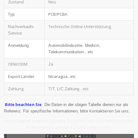
Zustand
Neu
Typ
PCB/PCBA
Technische Online-Unterstützung
Nachverkaufs-
Service
Anmeldung
Automobilindustrie, Medizin,
Telekommunikation...etc
OEM/ODM
Ja
Export-Länder
Nicaragua...etc
Zahlung
T/T, L/C Zahlung...etc
Bitte beachten Sie
: Die Daten in der obigen Tabelle dienen nur als
Kontaktieren Sie uns
Referenz. Für spezifische Informationen, bitte
.
Dieses Layout zeigt das genaue Aussehen und die Platzierung der
Komponenten auf der E-Textil-Leiterplatte.