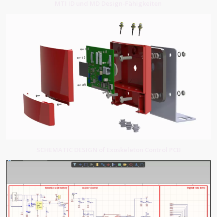
MTI ID und MD Design-Fähigkeiten
SCHEMATIC DESIGN of Exoskeleton Control PCB