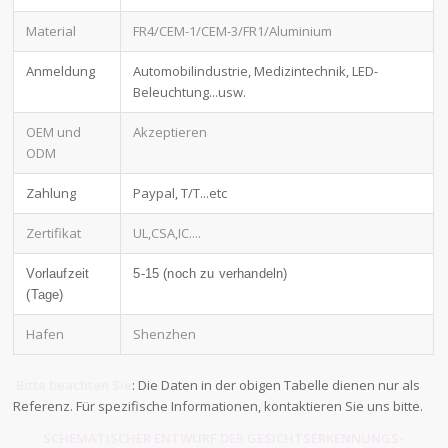
Material
FR4/CEM-1/CEM-3/FR1/Aluminium
Anmeldung
Automobilindustrie, Medizintechnik, LED-
Beleuchtung...usw.
OEM und
Akzeptieren
ODM
Zahlung
Paypal, T/T...etc
Zertifikat
UL,CSA,IC....
Vorlaufzeit
5-15 (noch zu verhandeln)
(Tage)
Hafen
Shenzhen
Bitte beachten Sie
: Die Daten in der obigen Tabelle dienen nur als
Referenz. Für spezifische Informationen, kontaktieren Sie uns bitte.
SCHEMATISCHER ENTWURF DER GESICHTSERKENNUNGS-