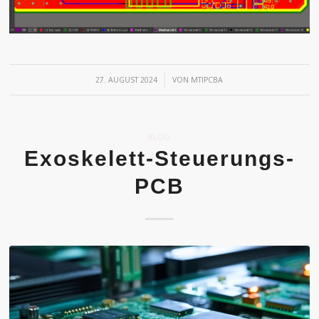
/
27. AUGUST 2024
VON
MTIPCBA
BLOG
Exoskelett-Steuerungs-
PCB