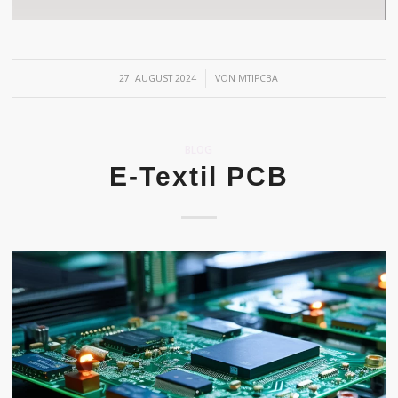
/
27. AUGUST 2024
VON
MTIPCBA
BLOG
E-Textil PCB