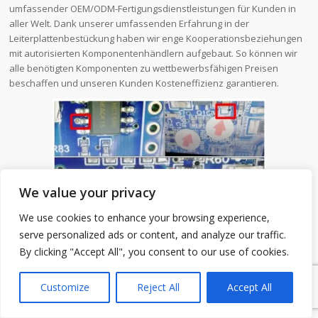
umfassender OEM/ODM-Fertigungsdienstleistungen für Kunden in
aller Welt. Dank unserer umfassenden Erfahrung in der
Leiterplattenbestückung haben wir enge Kooperationsbeziehungen
mit autorisierten Komponentenhändlern aufgebaut. So können wir
alle benötigten Komponenten zu wettbewerbsfähigen Preisen
beschaffen und unseren Kunden Kosteneffizienz garantieren.
We value your privacy
We use cookies to enhance your browsing experience,
serve personalized ads or content, and analyze our traffic.
By clicking "Accept All", you consent to our use of cookies.
1
E-Textil Flex PCB ist eines unserer PCB-Produkte. Wir werden Ihnen
Customize
Reject All
Accept All
die detaillierten Parameterinformationen und die Vorteile unseres
Unternehmens vorstellen.