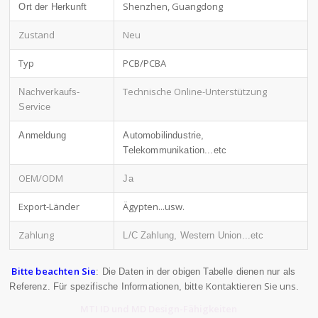
Shenzhen, Guangdong
Ort der Herkunft
Zustand
Neu
Typ
PCB/PCBA
Technische Online-Unterstützung
Nachverkaufs-
Service
Anmeldung
Automobilindustrie,
Telekommunikation...etc
OEM/ODM
Ja
Export-Länder
Ägypten...usw.
Zahlung
L/C Zahlung, Western Union...etc
Bitte beachten Sie
: Die Daten in der obigen Tabelle dienen nur als
Kontaktieren Sie uns
Referenz. Für spezifische Informationen, bitte
.
MTI ID und MD Design-Fähigkeiten