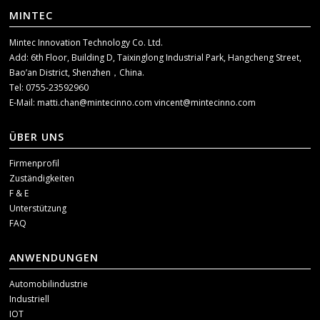
MINTEC
Mintec Innovation Technology Co. Ltd.
Add: 6th Floor, Building D, Taixinglong Industrial Park, Hangcheng Street,
Bao’an District, Shenzhen，China.
Tel: 0755-23592960
E-Mail:
matti.chan@mintecinno.com
vincent@mintecinno.com
ÜBER UNS
Firmenprofil
Zuständigkeiten
F & E
Unterstützung
FAQ
ANWENDUNGEN
Automobilindustrie
Industriell
IOT