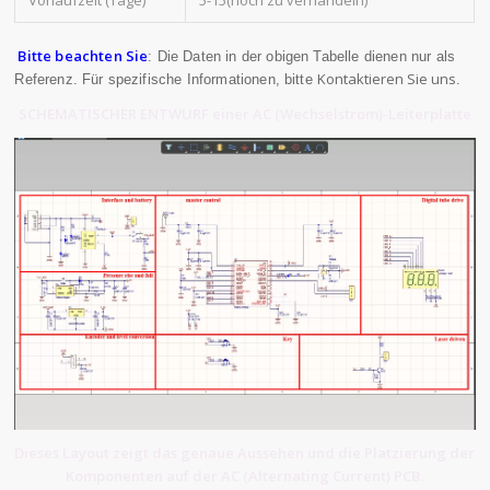
Vorlaufzeit (Tage)
5-15(noch zu verhandeln)
Bitte beachten Sie
: Die Daten in der obigen Tabelle dienen nur als
Kontaktieren Sie uns
Referenz. Für spezifische Informationen, bitte
.
SCHEMATISCHER ENTWURF einer AC (Wechselstrom)-Leiterplatte
Dieses Layout zeigt das genaue Aussehen und die Platzierung der
Komponenten auf der AC (Alternating Current) PCB.