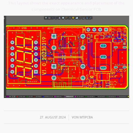
This layout shows the exact appearance and placement of the
components on Chemical Sensor PCB.
/
27. AUGUST 2024
VON
MTIPCBA