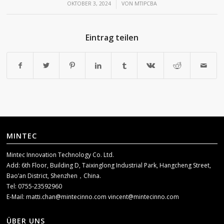
/
OKTOBER 3, 2024
VON
MTIPCBA
Eintrag teilen
MINTEC
Mintec Innovation Technology Co. Ltd.
Add: 6th Floor, Building D, Taixinglong Industrial Park, Hangcheng Street,
Bao’an District, Shenzhen，China.
Tel: 0755-23592960
E-Mail:
matti.chan@mintecinno.com
vincent@mintecinno.com
ÜBER UNS