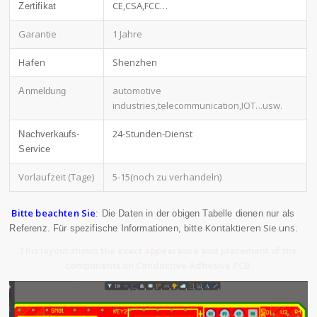
CE,CSA,FCC…
Zertifikat
Garantie
1 Jahre
Hafen
Shenzhen
automotive
Anmeldung
industries,telecommunication,IOT
...usw.
24-Stunden-Dienst
Nachverkaufs-
Service
Vorlaufzeit (Tage)
5-15(noch zu verhandeln)
Bitte beachten Sie
: Die Daten in der obigen Tabelle dienen nur als
Kontaktieren Sie uns
Referenz. Für spezifische Informationen, bitte
.
This layout shows the exact appearance and placement of the
components on Conductive Adhesive PCB.