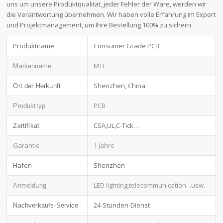
uns um unsere Produktqualität, jeder Fehler der Ware, werden wir
die Verantwortung übernehmen. Wir haben volle Erfahrung im Export
und Projektmanagement, um Ihre Bestellung 100% zu sichern.
Produktname
Consumer Grade PCB
MTI
Markenname
Shenzhen, China
Ort der Herkunft
PCB
Produkttyp
CSA,UL,C-Tick…
Zertifikat
Garantie
1 Jahre
Hafen
Shenzhen
LED lighting,telecommunication
...usw.
Anmeldung
24-Stunden-Dienst
Nachverkaufs-Service