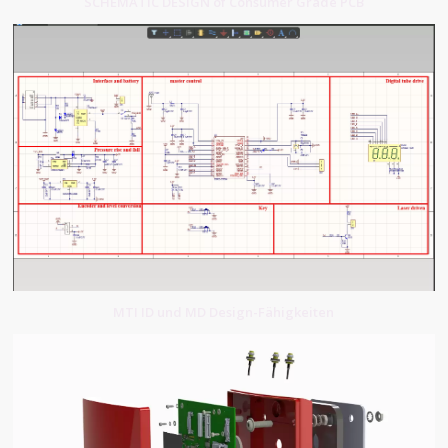
SCHEMATIC DESIGN of Consumer Grade PCB
MTI ID und MD Design-Fähigkeiten