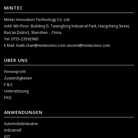
MINTEC
Mintec Innovation Technology Co. Ltd.
Add: 6th Floor, Building D, Taixinglong Industrial Park, Hangcheng Street,
Bao’an District, Shenzhen，China.
Tel: 0755-23592960
E-Mail:
matti.chan@mintecinno.com
vincent@mintecinno.com
ÜBER UNS
Firmenprofil
Zuständigkeiten
F & E
Unterstützung
FAQ
ANWENDUNGEN
Automobilindustrie
Industriell
IOT