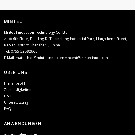
MINTEC
Mintec Innovation Technology Co. Ltd.
Add: 6th Floor, Building D, Taixinglong Industrial Park, Hangcheng Street,
Bao’an District, Shenzhen，China.
Tel: 0755-23592960
E-Mail:
matti.chan@mintecinno.com
vincent@mintecinno.com
ÜBER UNS
Firmenprofil
Zuständigkeiten
F & E
Unterstützung
FAQ
ANWENDUNGEN
Automobilindustrie