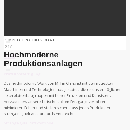
1.
MINTEC PRODUKT VIDEO-1
0:17
Hochmoderne
00:00
00:00
Produktionsanlagen
00:00
Präzisionsfertigung
Das hochmoderne Werk von MTI in China ist mit den neuesten
Maschinen und Technologien ausgestattet, die es uns ermöglichen,
Leiterplattenbaugruppen mit hoher Präzision und Konsistenz
herzustellen. Unsere fortschrittlichen Fertigungsverfahren
minimieren Fehler und stellen sicher, dass jedes Produkt den
strengen Qualitätsstandards entspricht.
Strenge Qualitätskontrolle