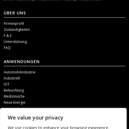
ÜBER UNS
Firmenprofil
Zuständigkeiten
F & E
Unterstützung
FAQ
ANWENDUNGEN
Automobilindustrie
Industriell
IOT
Beleuchtung
Medizinische
Neue Energie
SOZIALE MEDIEN
We value your privacy
Um unsere Updates zu erhalten, kontaktieren Sie uns bitte über einen der
We use cookies to enhance your browsing experience,