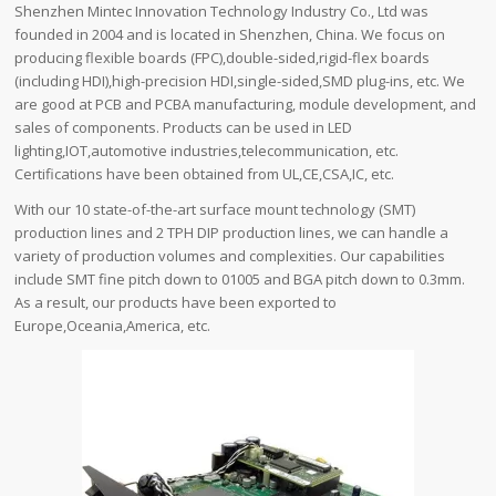
Shenzhen Mintec Innovation Technology Industry Co., Ltd was
founded in 2004 and is located in Shenzhen, China. We focus on
producing flexible boards (FPC),double-sided,rigid-flex boards
(including HDI),high-precision HDI,single-sided,SMD plug-ins, etc. We
are good at PCB and PCBA manufacturing, module development, and
sales of components. Products can be used in LED
lighting,IOT,automotive industries,telecommunication, etc.
Certifications have been obtained from UL,CE,CSA,IC, etc.
With our 10 state-of-the-art surface mount technology (SMT)
production lines and 2 TPH DIP production lines, we can handle a
variety of production volumes and complexities. Our capabilities
include SMT fine pitch down to 01005 and BGA pitch down to 0.3mm.
As a result, our products have been exported to
Europe,Oceania,America, etc.