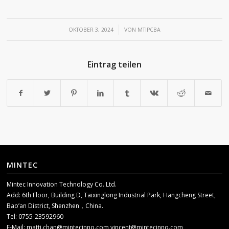
/
OKTOBER 3, 2024
VON
MTIPCBA
Eintrag teilen
MINTEC
Mintec Innovation Technology Co. Ltd.
Add: 6th Floor, Building D, Taixinglong Industrial Park, Hangcheng Street,
Bao’an District, Shenzhen，China.
Tel: 0755-23592960
E-Mail:
matti.chan@mintecinno.com
vincent@mintecinno.com