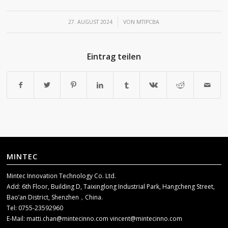
/
27. AUGUST 2024
VON
MTIPCBA
Eintrag teilen
MINTEC
Mintec Innovation Technology Co. Ltd.
Add: 6th Floor, Building D, Taixinglong Industrial Park, Hangcheng Street,
Bao’an District, Shenzhen，China.
Tel: 0755-23592960
E-Mail:
matti.chan@mintecinno.com
vincent@mintecinno.com