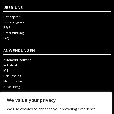
ÜBER UNS
Firmenprofil
Zuständigkeiten
F & E
Unterstützung
FAQ
ANWENDUNGEN
Automobilindustrie
Industriell
IOT
Beleuchtung
Medizinische
Neue Energie
SOZIALE MEDIEN
We value your privacy
Um unsere Updates zu erhalten, kontaktieren Sie uns bitte über einen der
We use cookies to enhance your browsing experience,
folgenden Kanäle.