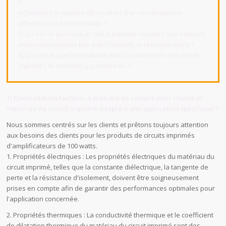
?
4.Comment le nombre de couches d'un circuit imprimé
affecte-t-il sa fonctionnalité ?
5) Qu'est-ce qui rend un circuit imprimé résistant aux facteurs
environnementaux tels que l'humidité et la température ?
6) Qu'est-ce que la testabilité dans la conception des circuits
imprimés et comment y parvient-on ?
1) Quels sont les facteurs à prendre en compte pour choisir le
matériau de circuit imprimé adapté à une application spécifique ?
Nous sommes centrés sur les clients et prêtons toujours attention
aux besoins des clients pour les produits de circuits imprimés
d'amplificateurs de 100 watts.
1. Propriétés électriques : Les propriétés électriques du matériau du
circuit imprimé, telles que la constante diélectrique, la tangente de
perte et la résistance d'isolement, doivent être soigneusement
prises en compte afin de garantir des performances optimales pour
l'application concernée.
2. Propriétés thermiques : La conductivité thermique et le coefficient
de dilatation thermique du matériau du circuit imprimé sont des