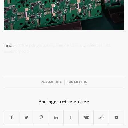
Tags：
3070 fe pcb
,
Circuit imprimé de 1,2 mm
,
printed circuits
assembly corp
/
24 AVRIL 2024
PAR
MTIPCBA
Partager cette entrée