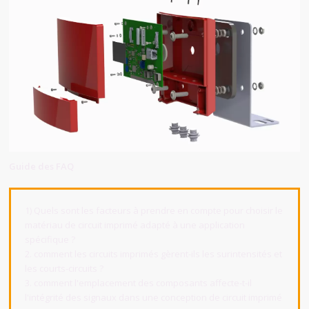
Guide des FAQ
1) Quels sont les facteurs à prendre en compte pour choisir le
matériau de circuit imprimé adapté à une application
spécifique ?
2. comment les circuits imprimés gèrent-ils les surintensités et
les courts-circuits ?
3. comment l'emplacement des composants affecte-t-il
l'intégrité des signaux dans une conception de circuit imprimé