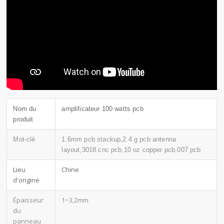
Nom du
amplificateur 100 watts pcb
produit
Mot-clé
1.6mm pcb stackup,2.4 g pcb antenna
layout,3018 cnc pcb,10 oz copper pcb,007 pcb
Lieu
Chine
d'origine
Épaisseur
1~3,2mm
du
panneau