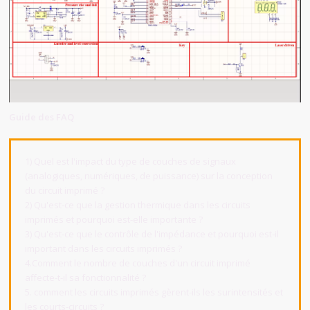
Guide des FAQ
1) Quel est l'impact du type de couches de signaux
(analogiques, numériques, de puissance) sur la conception
du circuit imprimé ?
2) Qu'est-ce que la gestion thermique dans les circuits
imprimés et pourquoi est-elle importante ?
3) Qu'est-ce que le contrôle de l'impédance et pourquoi est-il
important dans les circuits imprimés ?
4.Comment le nombre de couches d'un circuit imprimé
affecte-t-il sa fonctionnalité ?
5. comment les circuits imprimés gèrent-ils les surintensités et
les courts-circuits ?