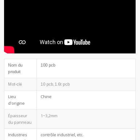
Nom du
100 pcb
produit
Mot-clé
10 pcb,1.6t pcb
Lieu
Chine
d'origine
Épaisseur
1~3,2mm
du panneau
Industries
contrôle industriel, etc.