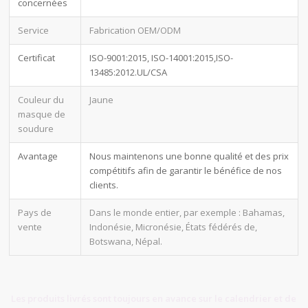
concernées
Service
Fabrication OEM/ODM
Certificat
ISO-9001:2015, ISO-14001:2015,ISO-
13485:2012.UL/CSA
Couleur du
Jaune
masque de
soudure
Avantage
Nous maintenons une bonne qualité et des prix
compétitifs afin de garantir le bénéfice de nos
clients.
Pays de
Dans le monde entier, par exemple : Bahamas,
vente
Indonésie, Micronésie, États fédérés de,
Botswana, Népal.
Les produits livrés sont toujours en avance sur le calendrier et de