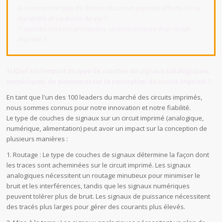
6. comment le type de finition du circuit imprimé affecte-t-il sa
durabilité et sa durée de vie ?
7. quelles sont les principales caractéristiques d'un circuit
imprimé ?
1) Quel est l'impact du type de couches de signaux (analogiques,
numériques, de puissance) sur la conception du circuit imprimé ?
En tant que l'un des 100 leaders du marché des circuits imprimés,
nous sommes connus pour notre innovation et notre fiabilité.
Le type de couches de signaux sur un circuit imprimé (analogique,
numérique, alimentation) peut avoir un impact sur la conception de
plusieurs manières :
1. Routage : Le type de couches de signaux détermine la façon dont
les traces sont acheminées sur le circuit imprimé. Les signaux
analogiques nécessitent un routage minutieux pour minimiser le
bruit et les interférences, tandis que les signaux numériques
peuvent tolérer plus de bruit. Les signaux de puissance nécessitent
des tracés plus larges pour gérer des courants plus élevés.