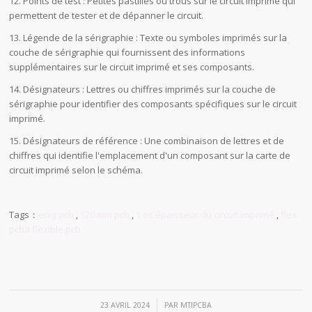
12. Points de test : Petites pastilles ou trous sur le circuit imprimé qui
permettent de tester et de dépanner le circuit.
13. Légende de la sérigraphie : Texte ou symboles imprimés sur la
couche de sérigraphie qui fournissent des informations
supplémentaires sur le circuit imprimé et ses composants.
14. Désignateurs : Lettres ou chiffres imprimés sur la couche de
sérigraphie pour identifier des composants spécifiques sur le circuit
imprimé.
15. Désignateurs de référence : Une combinaison de lettres et de
chiffres qui identifie l'emplacement d'un composant sur la carte de
circuit imprimé selon le schéma.
Tags：
enig pcb
,
120 mm pcb
,
1 oz épaisseur du circuit imprimé
,
flex
pcba flexible pcb
/
23 AVRIL 2024
PAR
MTIPCBA