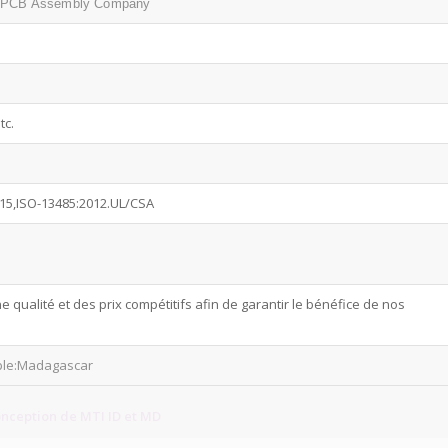
r,PCB Assembly Company
tc.
015,ISO-13485:2012.UL/CSA
ualité et des prix compétitifs afin de garantir le bénéfice de nos
mple:Madagascar
onception de MTI ID et MD