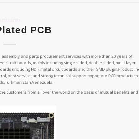
ACTUALITÉS
Plated PCB
CB assembly and parts procurement services with more than 20 years of
 circuit boards, mainly including single-sided, double-sided, multi-layer
 boards (including HDI), metal circuit boards and their SMD plugin.Product lin
trol, best service, and strong technical support export our PCB products to
ands,Turkmenistan,Venezuela.
 the customers from all over the world on the basis of mutual benefits and