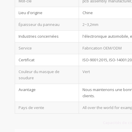
Mot-clé
pcb assembly manufacture
Lieu d'origine
Chine
Épaisseur du panneau
2~3,2mm
Industries concernées
l'électronique automobile, e
Service
Fabrication OEM/ODM
Certificat
ISO-9001:2015, ISO-14001:2
Couleur du masque de
Vert
soudure
Avantage
Nous maintenons une bonne q
clients.
Pays de vente
All over the world for exa
Capacités de c