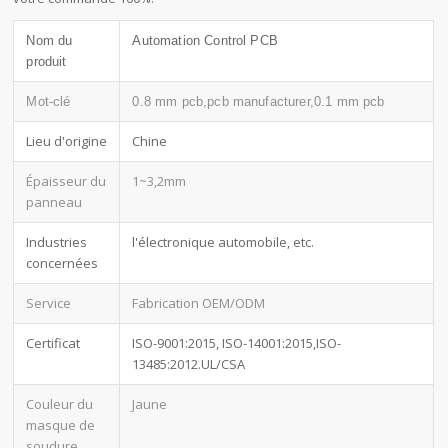
Nom du
Automation Control PCB
produit
Mot-clé
0.8 mm pcb,pcb manufacturer,0.1 mm pcb
Lieu d'origine
Chine
Épaisseur du
1~3,2mm
panneau
Industries
l'électronique automobile, etc.
concernées
Service
Fabrication OEM/ODM
Certificat
ISO-9001:2015, ISO-14001:2015,ISO-
13485:2012.UL/CSA
Couleur du
Jaune
masque de
soudure