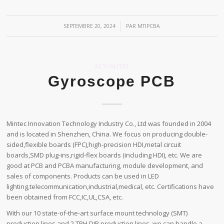
/
SEPTEMBRE 20, 2024
PAR
MTIPCBA
ACTUALITÉS
Gyroscope PCB
Mintec Innovation Technology Industry Co., Ltd was founded in 2004
and is located in Shenzhen, China. We focus on producing double-
sided,flexible boards (FPC),high-precision HDI,metal circuit
boards,SMD plug-ins,rigid-flex boards (including HDI), etc. We are
good at PCB and PCBA manufacturing, module development, and
sales of components. Products can be used in LED
lighting,telecommunication,industrial,medical, etc. Certifications have
been obtained from FCC,IC,UL,CSA, etc.
With our 10 state-of-the-art surface mount technology (SMT)
production lines and 2 TPH DIP production lines, we can handle a