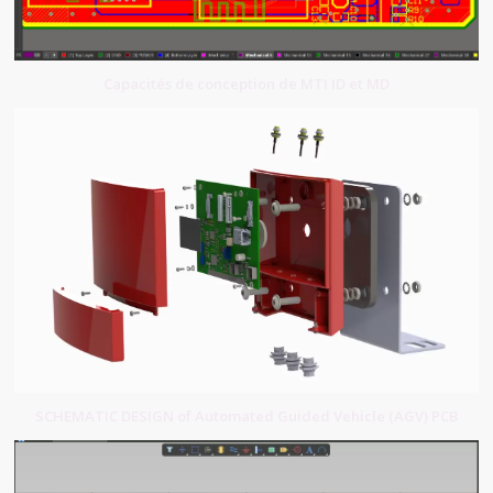
Capacités de conception de MTI ID et MD
SCHEMATIC DESIGN of Automated Guided Vehicle (AGV) PCB