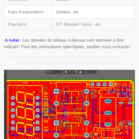
Pays d'exportation
Zambia…etc
Paiement
T/T, Western Union...etc
A noter
: Les données du tableau ci-dessus sont données à titre
nous contacter
indicatif. Pour des informations spécifiques, veuillez
.
This layout shows the exact appearance and placement of the
components on Automated Guided Vehicle (AGV) PCB.