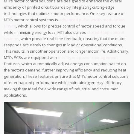
MTI’s motor control solutions are designed to enhance the overall
efficiency of printed circuit boards by integrating cutting-edge
technologies that optimize motor performance. One key feature of
MTI’s motor control systems is
advanced pulse-width modulation
(PWM)
, which allows for precise control of motor speed and torque
while minimizing energy loss. MTI also utilizes
closed-loop control
systems
, which provide real-time feedback, ensuring that the motor
responds accurately to changes in load or operational conditions.
This results in smoother operation and longer motor life. Additionally,
MTI’s PCBs are equipped with
intelligent power management
features, which automatically adjust energy consumption based on
the motor’s demand, further improving efficiency and reducing heat
generation. These features ensure that MTI’s motor control solutions
offer enhanced performance while maintaining energy efficiency,
making them ideal for a wide range of industrial and consumer
applications.