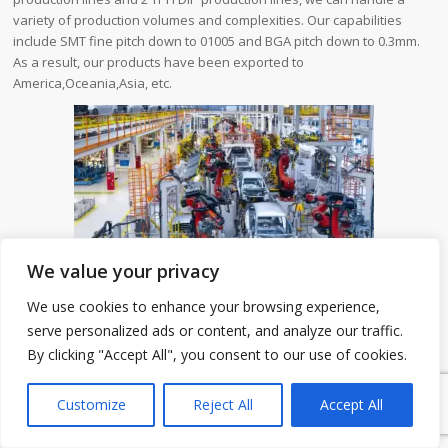
variety of production volumes and complexities. Our capabilities
include SMT fine pitch down to 01005 and BGA pitch down to 0.3mm.
As a result, our products have been exported to
America,Oceania,Asia, etc.
We value your privacy
We use cookies to enhance your browsing experience,
Gyroscope PCB is one of our PCB products. We will introduce its
serve personalized ads or content, and analyze our traffic.
detailed parameter information and our company advantages to
By clicking "Accept All", you consent to our use of cookies.
1
you.
Tous nos produits sont strictement conformes aux réglementations
Customize
Reject All
Accept All
RoHS/REACH, avec des prix abordables et une qualité inégalée. Le
service OEM/ODM est disponible. Nous avons une grande