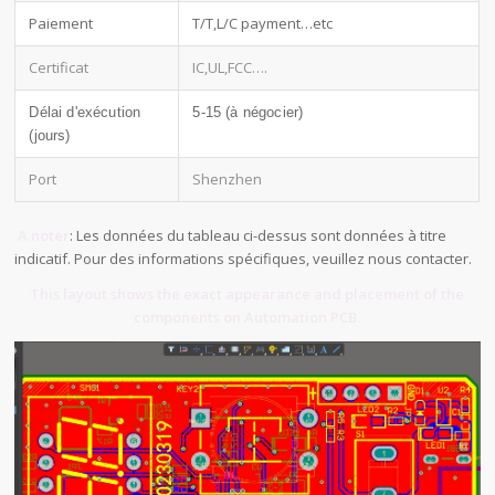
Paiement
T/T,L/C payment…etc
Certificat
IC,UL,FCC….
Délai d'exécution
5-15 (à négocier)
(jours)
Port
Shenzhen
A noter
: Les données du tableau ci-dessus sont données à titre
indicatif. Pour des informations spécifiques, veuillez nous contacter.
This layout shows the exact appearance and placement of the
components on Automation PCB.