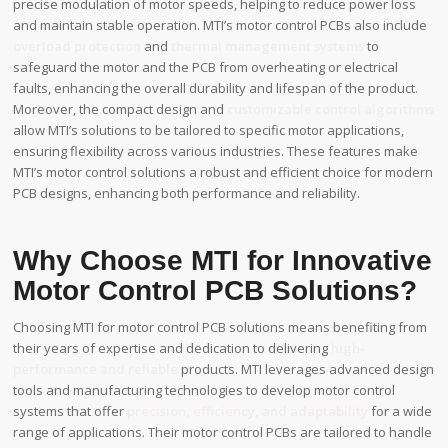
precise modulation of motor speeds, helping to reduce power loss
and maintain stable operation. MTI’s motor control PCBs also include
overload protection
and
thermal management systems
to
safeguard the motor and the PCB from overheating or electrical
faults, enhancing the overall durability and lifespan of the product.
Moreover, the compact design and
customizable control algorithms
allow MTI’s solutions to be tailored to specific motor applications,
ensuring flexibility across various industries. These features make
MTI’s motor control solutions a robust and efficient choice for modern
PCB designs, enhancing both performance and reliability.
Why Choose MTI for Innovative
Motor Control PCB Solutions?
Choosing MTI for motor control PCB solutions means benefiting from
their years of expertise and dedication to delivering
high-
performance and reliable
products. MTI leverages advanced design
tools and manufacturing technologies to develop motor control
systems that offer
precision, efficiency, and adaptability
for a wide
range of applications. Their motor control PCBs are tailored to handle