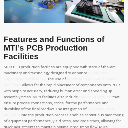
Features and Functions of
MTI’s PCB Production
Facilities
MTI’s PCB production facilities are equipped with state-of-the-art
machinery and technology designed to enhance
production
capacity and efficiency
. The use of
automated pick-and-place
machines
allows for the rapid placement of components onto PCBs
with pinpoint accuracy, reducing human error and speeding up
assembly times. MTI’s facilities also include
soldering systems
that
ensure precise connections, critical for the performance and
durability of the final product. The integration of
real-time data
analytics
into the production process enables continuous monitoring
of equipment performance, yield rates, and cycle times, allowing for
quick adjustments to maintain optimal production flow. MTI’s