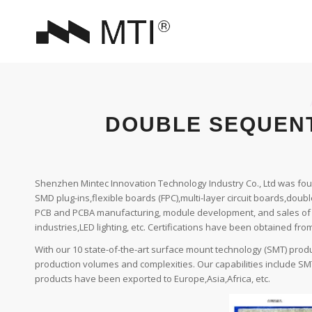
DOUBLE SEQUENT
Shenzhen Mintec Innovation Technology Industry Co., Ltd was fou
SMD plug-ins,flexible boards (FPC),multi-layer circuit boards,doubl
PCB and PCBA manufacturing, module development, and sales of 
industries,LED lighting, etc. Certifications have been obtained from
With our 10 state-of-the-art surface mount technology (SMT) produ
production volumes and complexities. Our capabilities include SMT
products have been exported to Europe,Asia,Africa, etc.