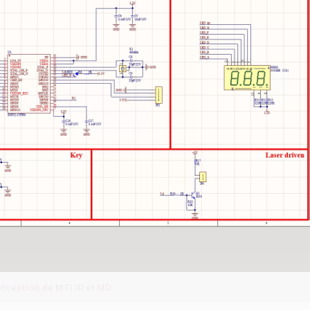
onception de MTI ID et MD