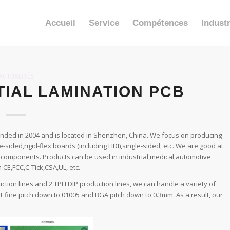
Accueil
Service
Compétences
Industr
ACTUALITÉS
IAL LAMINATION PCB
nded in 2004 and is located in Shenzhen, China. We focus on producing
e-sided,rigid-flex boards (including HDI),single-sided, etc. We are good at
components. Products can be used in industrial,medical,automotive
 CE,FCC,C-Tick,CSA,UL, etc.
ction lines and 2 TPH DIP production lines, we can handle a variety of
 fine pitch down to 01005 and BGA pitch down to 0.3mm. As a result, our