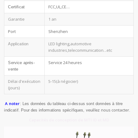
FCC,UL,CE…
Certificat
Garantie
1 an
Port
Shenzhen
LED lighting,automotive
Application
industries,telecommunication
...etc
Service 24 heures
Service après-
vente
Délai d'exécution
5-15(à négocier)
(jours)
A noter
: Les données du tableau ci-dessus sont données à titre
nous contacter
indicatif. Pour des informations spécifiques, veuillez
.
Capacités de conception de MTI ID et MD