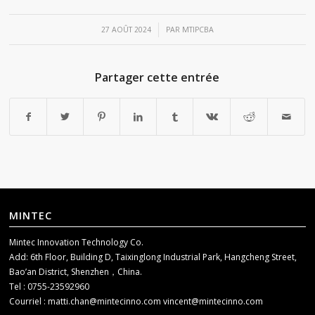
/
27 AOÛT 2024
PAR
MTIPCBA
Partager cette entrée
MINTEC
Mintec Innovation Technology Co.
Add: 6th Floor, Building D, Taixinglong Industrial Park, Hangcheng Street,
Bao’an District, Shenzhen，China.
Tel : 0755-23592960
Courriel :
matti.chan@mintecinno.com
vincent@mintecinno.com