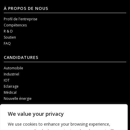
À PROPOS DE NOUS
Profil de l'entreprise
Compétences
R & D
Soutien
FAQ
CANDIDATURES
Automobile
Industriel
IOT
Eclairage
Médical
Nouvelle énergie
MÉDIAS SOCIAUX
We value your privacy
Pour recevoir nos mises à jour, veuillez nous contacter par l'un des
We use cookies to enhance your browsing experience,
canaux suivants.