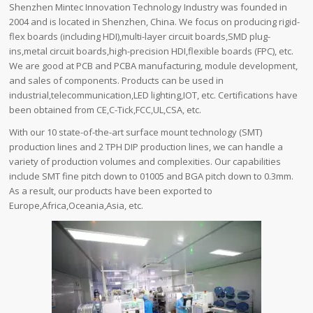
Shenzhen Mintec Innovation Technology Industry was founded in
2004 and is located in Shenzhen, China. We focus on producing rigid-
flex boards (including HDI),multi-layer circuit boards,SMD plug-
ins,metal circuit boards,high-precision HDI,flexible boards (FPC), etc.
We are good at PCB and PCBA manufacturing, module development,
and sales of components. Products can be used in
industrial,telecommunication,LED lighting,IOT, etc. Certifications have
been obtained from CE,C-Tick,FCC,UL,CSA, etc.
With our 10 state-of-the-art surface mount technology (SMT)
production lines and 2 TPH DIP production lines, we can handle a
variety of production volumes and complexities. Our capabilities
include SMT fine pitch down to 01005 and BGA pitch down to 0.3mm.
As a result, our products have been exported to
Europe,Africa,Oceania,Asia, etc.