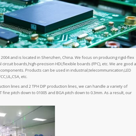
004 and is located in Shenzhen, China. We focus on producing rigid-flex
l circuit boards,high-precision HDI,flexible boards (FPC), etc. We are good a
components. Products can be used in industrial,telecommunication,LED
FCC,UL,CSA, etc.
ction lines and 2 TPH DIP production lines, we can handle a variety of
 fine pitch down to 01005 and BGA pitch down to 0.3mm. As a result, our