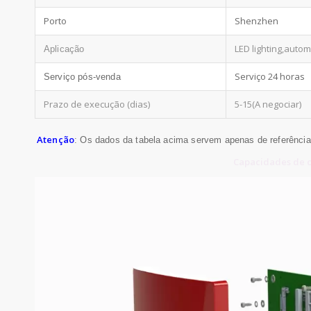
Porto
Shenzhen
LED lighting,auto
Aplicação
Serviço 24 horas
Serviço pós-venda
Prazo de execução (dias)
5-15(A negociar)
Atenção
: Os dados da tabela acima servem apenas de referência
Capacidades de c