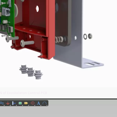
of Exoskeleton Control PCB