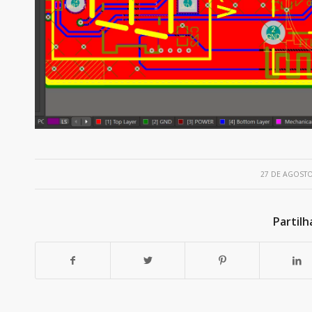
/
27 DE AGOSTO
Partilh