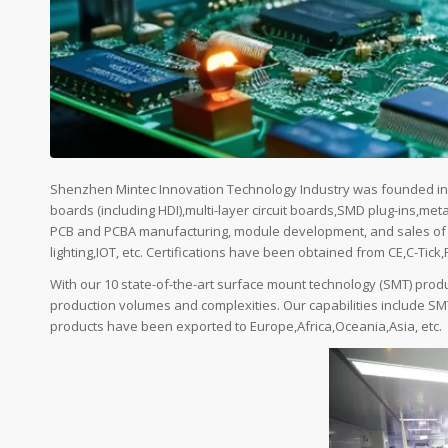
Shenzhen Mintec Innovation Technology Industry was founded in 2
boards (including HDI),multi-layer circuit boards,SMD plug-ins,meta
PCB and PCBA manufacturing, module development, and sales of 
lighting,IOT, etc. Certifications have been obtained from CE,C-Tick,
With our 10 state-of-the-art surface mount technology (SMT) produ
production volumes and complexities. Our capabilities include SMT
products have been exported to Europe,Africa,Oceania,Asia, etc.