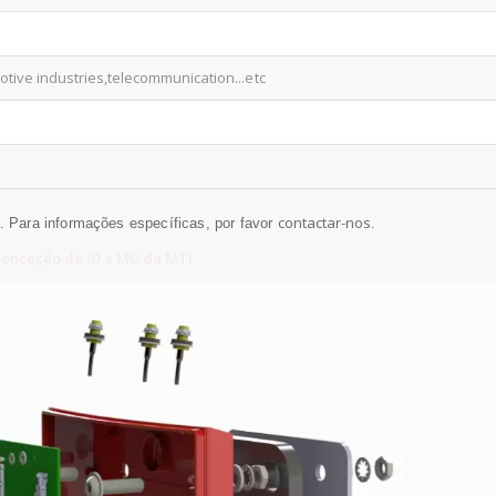
motive industries,telecommunication
...etc
contactar-nos
. Para informações específicas, por favor
.
onceção de ID e MD da MTI