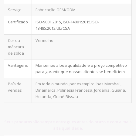
Serviço
Fabricação OEM/ODM
Certificado
ISO-9001:2015, ISO-14001:2015,ISO-
13485:2012.UL/CSA
Cor da
Vermelho
máscara
de solda
Vantagens
Mantemos a boa qualidade e o preço competitivo
para garantir que nossos clientes se beneficiem
País de
Em todo o mundo, por exemplo: Ilhas Marshall,
vendas
Dinamarca, Polinésia Francesa, Jordânia, Guiana,
Holanda, Guiné-Bissau
Seus produtos são sempre entregues antes do prazo e com a mais
alta qualidade.