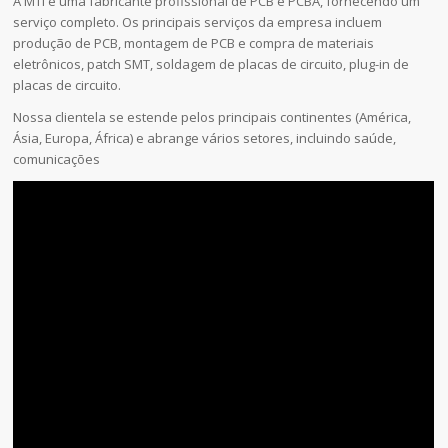
A MTI é uma fabricante profissional de PCB e PCBA, fornecendo um
serviço completo. Os principais serviços da empresa incluem
produção de PCB, montagem de PCB e compra de materiais
eletrônicos, patch SMT, soldagem de placas de circuito, plug-in de
placas de circuito.
Nossa clientela se estende pelos principais continentes (América,
Ásia, Europa, África) e abrange vários setores, incluindo saúde,
comunicações