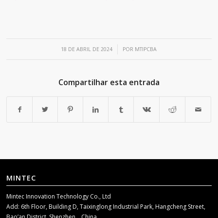
/
18 DE ABRIL DE 2024
POR
MTIPCBA
Compartilhar esta entrada
MINTEC
Mintec Innovation Technology Co., Ltd
Add: 6th Floor, Building D, Taixinglong Industrial Park, Hangcheng Street,
Bao’an District, Shenzhen，China.