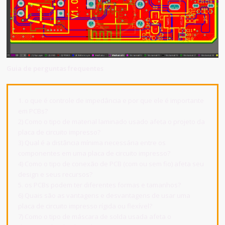
Guia de perguntas frequentes
1. o que é controle de impedância e por que ele é importante
em PCBs?
2) Como o tipo de material laminado usado afeta o projeto da
placa de circuito impresso?
3) Qual é a distância mínima necessária entre os
componentes em uma placa de circuito impresso?
4) Como o tipo de conexão de PCB (com ou sem fio) afeta seu
design e seus recursos?
5. os PCBs podem ter diferentes formas e tamanhos?
6) Quais são as vantagens e desvantagens de usar uma
placa de circuito impresso rígida ou flexível?
7) Como o tipo de máscara de solda usada afeta o