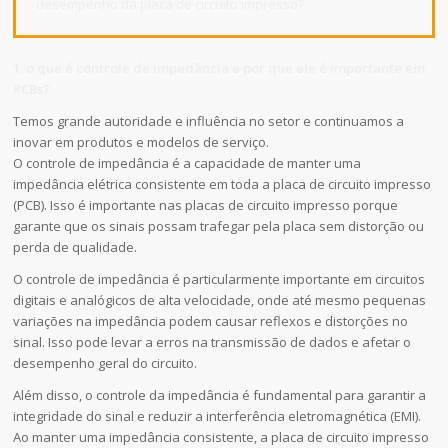
desempenho da placa de circuito impresso?
1. o que é controle de impedância e por que ele é importante em
PCBs?
Temos grande autoridade e influência no setor e continuamos a
inovar em produtos e modelos de serviço.
O controle de impedância é a capacidade de manter uma
impedância elétrica consistente em toda a placa de circuito impresso
(PCB). Isso é importante nas placas de circuito impresso porque
garante que os sinais possam trafegar pela placa sem distorção ou
perda de qualidade.
O controle de impedância é particularmente importante em circuitos
digitais e analógicos de alta velocidade, onde até mesmo pequenas
variações na impedância podem causar reflexos e distorções no
sinal. Isso pode levar a erros na transmissão de dados e afetar o
desempenho geral do circuito.
Além disso, o controle da impedância é fundamental para garantir a
integridade do sinal e reduzir a interferência eletromagnética (EMI).
Ao manter uma impedância consistente, a placa de circuito impresso