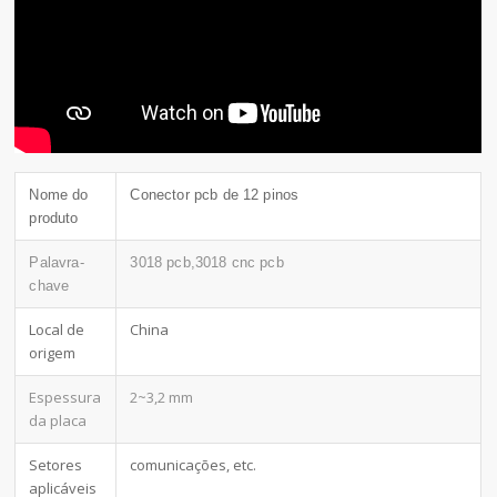
Nome do
Conector pcb de 12 pinos
produto
Palavra-
3018 pcb,3018 cnc pcb
chave
Local de
China
origem
Espessura
2~3,2 mm
da placa
Setores
comunicações, etc.
aplicáveis