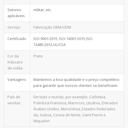
Setores
militar, etc.
aplicáveis
Serviço
Fabricação OEM/ODM
Certificado
ISO-9001:2015, ISO-14001:2015,ISO-
13485:2012.UL/CSA
Cor da
Preto
máscara
de solda
Vantagens
Mantemos a boa qualidade e o preço competitivo
para garantir que nossos clientes se beneficiem
País de
Em todo o mundo, por exemplo: Colômbia,
vendas
Polinésia Francesa, Marrocos, Lituânia, Emirados
Árabes Unidos, Micronésia, Estados Federados
da, Suécia, Coreia do Norte, Saint Pierre e
Miquelon