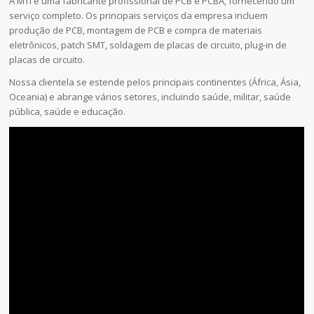
A MTI é uma fabricante profissional de PCB e PCBA, fornecendo um
serviço completo. Os principais serviços da empresa incluem
produção de PCB, montagem de PCB e compra de materiais
eletrônicos, patch SMT, soldagem de placas de circuito, plug-in de
placas de circuito.
Nossa clientela se estende pelos principais continentes (África, Ásia,
Oceania) e abrange vários setores, incluindo saúde, militar, saúde
pública, saúde e educação.