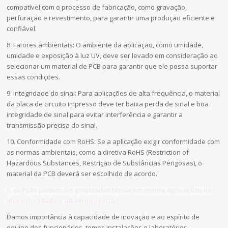
compatível com o processo de fabricação, como gravação,
perfuração e revestimento, para garantir uma produção eficiente e
confiável.
8. Fatores ambientais: O ambiente da aplicação, como umidade,
umidade e exposição à luz UV, deve ser levado em consideração ao
selecionar um material de PCB para garantir que ele possa suportar
essas condições.
9. Integridade do sinal: Para aplicações de alta frequência, o material
da placa de circuito impresso deve ter baixa perda de sinal e boa
integridade de sinal para evitar interferência e garantir a
transmissão precisa do sinal.
10. Conformidade com RoHS: Se a aplicação exigir conformidade com
as normas ambientais, como a diretiva RoHS (Restriction of
Hazardous Substances, Restrição de Substâncias Perigosas), o
material da PCB deverá ser escolhido de acordo.
5. os PCBs podem ser projetados tendo em mente aplicações de
alta velocidade e alta frequência?
Damos importância à capacidade de inovação e ao espírito de
equipe dos funcionários, temos instalações e laboratórios