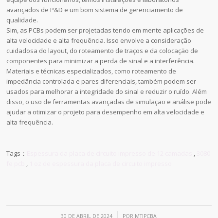
avançados de P&D e um bom sistema de gerenciamento de
qualidade.
Sim, as PCBs podem ser projetadas tendo em mente aplicações de
alta velocidade e alta frequência. Isso envolve a consideração
cuidadosa do layout, do roteamento de traços e da colocação de
componentes para minimizar a perda de sinal e a interferência.
Materiais e técnicas especializados, como roteamento de
impedância controlada e pares diferenciais, também podem ser
usados para melhorar a integridade do sinal e reduzir o ruído. Além
disso, o uso de ferramentas avançadas de simulação e análise pode
ajudar a otimizar o projeto para desempenho em alta velocidade e
alta frequência.
Tags：
Espessura da placa de circuito impresso de 12 camadas
,
3080
fe pcb
,
1 oz de espessura da placa de circuito impresso
/
30 DE ABRIL DE 2024
POR
MTIPCBA