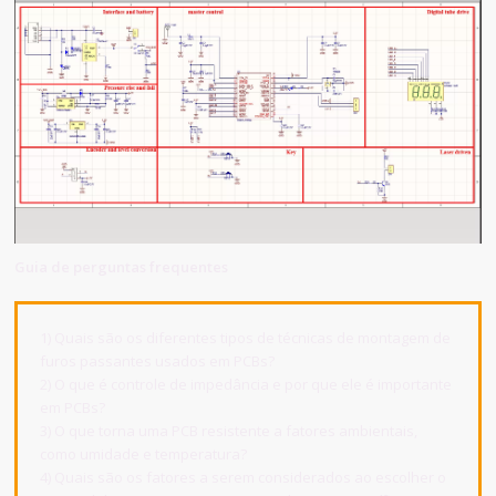
Guia de perguntas frequentes
1) Quais são os diferentes tipos de técnicas de montagem de
furos passantes usados em PCBs?
2) O que é controle de impedância e por que ele é importante
em PCBs?
3) O que torna uma PCB resistente a fatores ambientais,
como umidade e temperatura?
4) Quais são os fatores a serem considerados ao escolher o