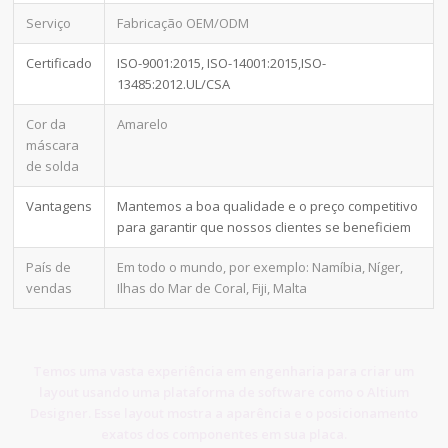
Serviço
Fabricação OEM/ODM
Certificado
ISO-9001:2015, ISO-14001:2015,ISO-
13485:2012.UL/CSA
Cor da
Amarelo
máscara
de solda
Vantagens
Mantemos a boa qualidade e o preço competitivo
para garantir que nossos clientes se beneficiem
País de
Em todo o mundo, por exemplo: Namíbia, Níger,
vendas
Ilhas do Mar de Coral, Fiji, Malta
Temos uma vasta experiência em engenharia para criar um
layout usando uma plataforma de software como o Altium
Designer. Esse layout mostra a aparência e o posicionamento
exatos dos componentes em sua placa.