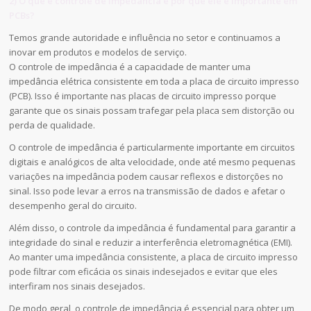
2) O que é controle de impedância e por que ele é importante em
PCBs?
Temos grande autoridade e influência no setor e continuamos a
inovar em produtos e modelos de serviço.
O controle de impedância é a capacidade de manter uma
impedância elétrica consistente em toda a placa de circuito impresso
(PCB). Isso é importante nas placas de circuito impresso porque
garante que os sinais possam trafegar pela placa sem distorção ou
perda de qualidade.
O controle de impedância é particularmente importante em circuitos
digitais e analógicos de alta velocidade, onde até mesmo pequenas
variações na impedância podem causar reflexos e distorções no
sinal. Isso pode levar a erros na transmissão de dados e afetar o
desempenho geral do circuito.
Além disso, o controle da impedância é fundamental para garantir a
integridade do sinal e reduzir a interferência eletromagnética (EMI).
Ao manter uma impedância consistente, a placa de circuito impresso
pode filtrar com eficácia os sinais indesejados e evitar que eles
interfiram nos sinais desejados.
De modo geral, o controle de impedância é essencial para obter um