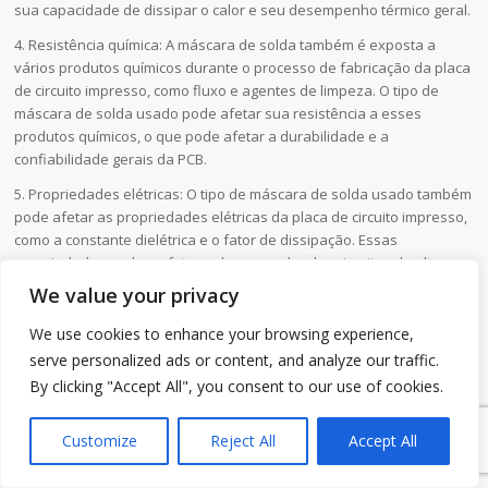
sua capacidade de dissipar o calor e seu desempenho térmico geral.
4. Resistência química: A máscara de solda também é exposta a
vários produtos químicos durante o processo de fabricação da placa
de circuito impresso, como fluxo e agentes de limpeza. O tipo de
máscara de solda usado pode afetar sua resistência a esses
produtos químicos, o que pode afetar a durabilidade e a
confiabilidade gerais da PCB.
5. Propriedades elétricas: O tipo de máscara de solda usado também
pode afetar as propriedades elétricas da placa de circuito impresso,
como a constante dielétrica e o fator de dissipação. Essas
propriedades podem afetar o desempenho dos circuitos de alta
frequência e a integridade do sinal.
We value your privacy
De modo geral, o tipo de máscara de solda usado pode ter um
We use cookies to enhance your browsing experience,
impacto significativo no desempenho, na confiabilidade e na
serve personalized ads or content, and analyze our traffic.
durabilidade de uma placa de circuito impresso. É essencial
By clicking "Accept All", you consent to our use of cookies.
selecionar cuidadosamente a máscara de solda apropriada para
1
uma aplicação específica a fim de garantir o desempenho ideal.
Customize
Reject All
Accept All