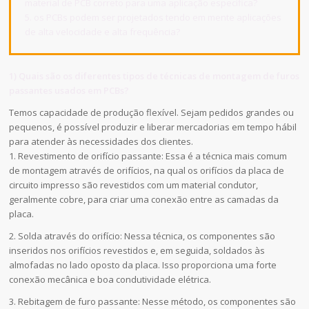
material de PCB correto para uma aplicação específica?
5. os PCBs podem ser projetados tendo em mente aplicações
de alta velocidade e alta frequência?
1) Quais são os diferentes tipos de técnicas de montagem de furos
passantes usados em PCBs?
Temos capacidade de produção flexível. Sejam pedidos grandes ou
pequenos, é possível produzir e liberar mercadorias em tempo hábil
para atender às necessidades dos clientes.
1. Revestimento de orifício passante: Essa é a técnica mais comum
de montagem através de orifícios, na qual os orifícios da placa de
circuito impresso são revestidos com um material condutor,
geralmente cobre, para criar uma conexão entre as camadas da
placa.
2. Solda através do orifício: Nessa técnica, os componentes são
inseridos nos orifícios revestidos e, em seguida, soldados às
almofadas no lado oposto da placa. Isso proporciona uma forte
conexão mecânica e boa condutividade elétrica.
3. Rebitagem de furo passante: Nesse método, os componentes são