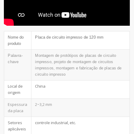
Nome do
Placa de circuito impresso de 120 mm
produto
Palavra-
Montagem de protótipos de placas de circuito
chave
impresso, projeto de montagem de circuitos
impressos, montagem e fabricação de placas de
circuito impresso
Local de
China
origem
Espessura
2~3,2 mm
da placa
Setores
controle industrial, etc.
aplicáveis