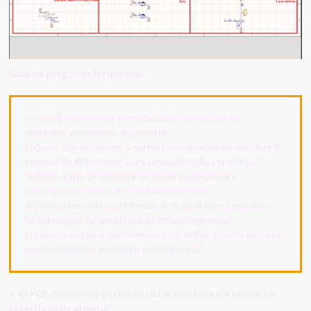
Guia de perguntas frequentes
1. os PCBs podem ser personalizados com base em
requisitos específicos de projeto?
2) Quais são os fatores a serem considerados ao escolher o
material de PCB correto para uma aplicação específica?
3) Como o tipo de máscara de solda usada afeta o
desempenho da placa de circuito impresso?
4) Como o tamanho e o formato do furo afetam o processo
de fabricação de uma placa de circuito impresso?
5) Como o tipo de acabamento da superfície de uma placa de
circuito impresso afeta seu desempenho?
1. os PCBs podem ser personalizados com base em requisitos
específicos de projeto?