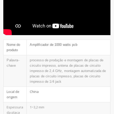
Nome do
Amplificador de 1000 watts pcb
produto
Palavra-
processo de produção e montagem de placas de
chave
circuito impresso, antena de placas de circuito
impresso de 2,4 GHz, montagem automatizada de
placas de circuito impresso, placas de circuito
impresso de 1/4 jack
Local de
China
origem
Espessura
1~3,2 mm
da placa