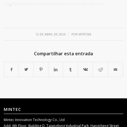
pcb
,
fabricação e montagem de placas de circuito impresso
/
12 DE ABRIL DE 2024
POR
MTIPCBA
Compartilhar esta entrada
MINTEC
Mintec Innovation Technology Co., Ltd
Add: 6th Floor, Building D, Taixinglong Industrial Park, Hangcheng Street,