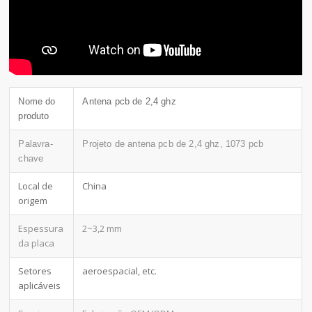
Nome do
Antena pcb de 2,4 ghz
produto
Palavra-
Projeto de antena pcb de 2,4 ghz, 1073 pcb
chave
Local de
China
origem
Espessura
2~3,2 mm
da placa
Setores
aeroespacial, etc.
aplicáveis