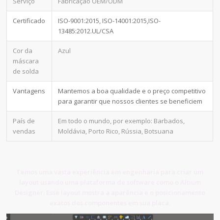
Serviço
Fabricação OEM/ODM
Certificado
ISO-9001:2015, ISO-14001:2015,ISO-
13485:2012.UL/CSA
Cor da
Azul
máscara
de solda
Vantagens
Mantemos a boa qualidade e o preço competitivo
para garantir que nossos clientes se beneficiem
País de
Em todo o mundo, por exemplo: Barbados,
vendas
Moldávia, Porto Rico, Rússia, Botsuana
Temos uma vasta experiência em engenharia para criar um
layout usando uma plataforma de software como o Altium
Designer. Esse layout mostra a aparência e o posicionamento
exatos dos componentes em sua placa.