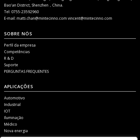
Bao’an District, Shenzhen，China.
Tel: 0755-23592960
E-mail:
matti.chan@mintecinno.com
vincent@mintecinno.com
SOBRE NÓS
Perfil da empresa
Competências
R & D
Suporte
PERGUNTAS FREQUENTES
APLICAÇÕES
Automotivo
Industrial
IOT
Iluminação
Médico
Nova energia