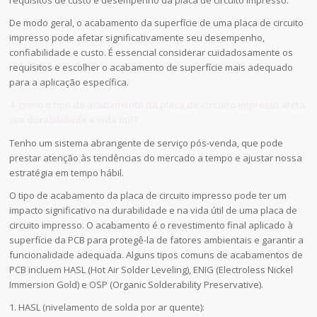
requisitos de custo e desempenho da placa de circuito impresso.
De modo geral, o acabamento da superfície de uma placa de circuito
impresso pode afetar significativamente seu desempenho,
confiabilidade e custo. É essencial considerar cuidadosamente os
requisitos e escolher o acabamento de superfície mais adequado
para a aplicação específica.
4. como o tipo de acabamento da placa de circuito impresso afeta
sua durabilidade e vida útil?
Tenho um sistema abrangente de serviço pós-venda, que pode
prestar atenção às tendências do mercado a tempo e ajustar nossa
estratégia em tempo hábil.
O tipo de acabamento da placa de circuito impresso pode ter um
impacto significativo na durabilidade e na vida útil de uma placa de
circuito impresso. O acabamento é o revestimento final aplicado à
superfície da PCB para protegê-la de fatores ambientais e garantir a
funcionalidade adequada. Alguns tipos comuns de acabamentos de
PCB incluem HASL (Hot Air Solder Leveling), ENIG (Electroless Nickel
Immersion Gold) e OSP (Organic Solderability Preservative).
1. HASL (nivelamento de solda por ar quente):