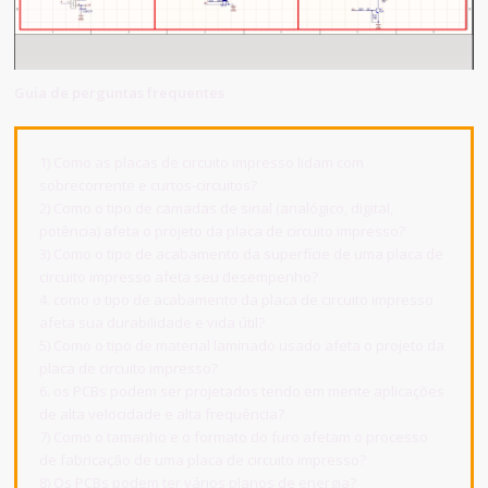
Guia de perguntas frequentes
1) Como as placas de circuito impresso lidam com
sobrecorrente e curtos-circuitos?
2) Como o tipo de camadas de sinal (analógico, digital,
potência) afeta o projeto da placa de circuito impresso?
3) Como o tipo de acabamento da superfície de uma placa de
circuito impresso afeta seu desempenho?
4. como o tipo de acabamento da placa de circuito impresso
afeta sua durabilidade e vida útil?
5) Como o tipo de material laminado usado afeta o projeto da
placa de circuito impresso?
6. os PCBs podem ser projetados tendo em mente aplicações
de alta velocidade e alta frequência?
7) Como o tamanho e o formato do furo afetam o processo
de fabricação de uma placa de circuito impresso?
8) Os PCBs podem ter vários planos de energia?