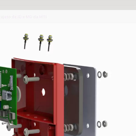
rojeto de ID e MD da MTI