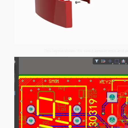
This layout shows the exact appearance and p