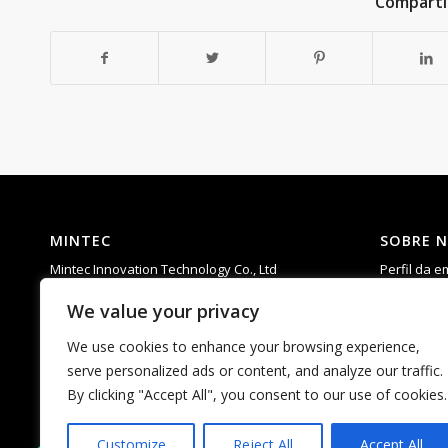
Comparti
MINTEC
SOBRE 
Mintec Innovation Technology Co., Ltd
Perfil da 
Add: 6th Floor, Building D, Taixinglong
Competênc
We value your privacy
Industrial Park, Hangcheng Street, Bao’an
R & D
District, Shenzhen，China.
Suporte
We use cookies to enhance your browsing experience,
Tel: 0755-23592960
PERGUNTA
serve personalized ads or content, and analyze our traffic.
E-mail:
matti.chan@mintecinno.com
By clicking "Accept All", you consent to our use of cookies.
vincent@mintecinno.com
Customize
Reject All
Accept All
1