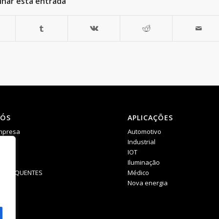
lhar esta entrada
NÓS
APLICAÇÕES
empresa
Automotivo
ias
Industrial
IOT
Iluminação
S FREQUENTES
Médico
Nova energia