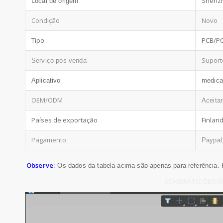
Shenzh
Local de origem
Condição
Novo
Tipo
PCB/P
Suporte
Serviço pós-venda
Aplicativo
medical
OEM/ODM
Aceitar
Países de exportação
Finlan
Pagamento
Paypal,
Observe
: Os dados da tabela acima são apenas para referência. 
SCHEMATIC DESIGN 