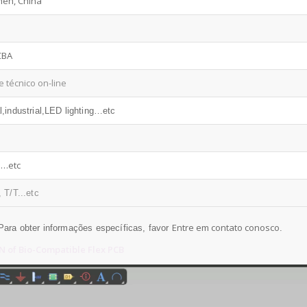
en, China
CBA
 técnico on-line
,industrial,LED lighting…etc
d…etc
 T/T...etc
Entre em contato conosco
Para obter informações específicas, favor
.
of Bio-Compatible Flex PCB