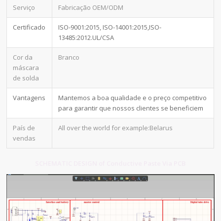
Serviço
Fabricação OEM/ODM
Certificado
ISO-9001:2015, ISO-14001:2015,ISO-
13485:2012.UL/CSA
Cor da
Branco
máscara
de solda
Vantagens
Mantemos a boa qualidade e o preço competitivo
para garantir que nossos clientes se beneficiem
País de
All over the world for example:Belarus
vendas
SCHEMATIC DESIGN of Conductive Paste Via PCB