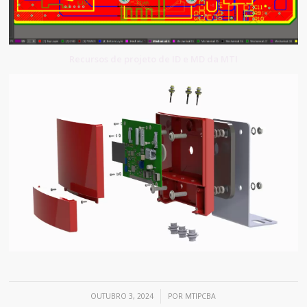
Recursos de projeto de ID e MD da MTI
/
OUTUBRO 3, 2024
POR
MTIPCBA