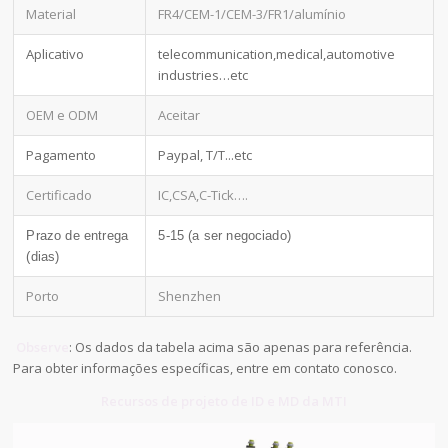
Material
FR4/CEM-1/CEM-3/FR1/alumínio
Aplicativo
telecommunication,medical,automotive
industries…etc
OEM e ODM
Aceitar
Pagamento
Paypal, T/T...etc
Certificado
IC,CSA,C-Tick….
Prazo de entrega
5-15 (a ser negociado)
(dias)
Porto
Shenzhen
Observe
: Os dados da tabela acima são apenas para referência.
Para obter informações específicas, entre em contato conosco.
Recursos de projeto de ID e MD da MTI