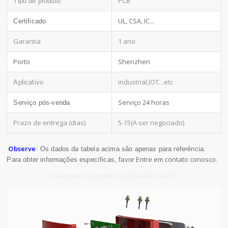
PCB
Tipo de produto
UL, CSA, IC...
Certificado
Garantia
1 ano
Porto
Shenzhen
industrial,IOT
...etc
Aplicativo
Serviço 24 horas
Serviço pós-venda
Prazo de entrega (dias)
5-15(A ser negociado)
Observe
: Os dados da tabela acima são apenas para referência.
Entre em contato conosco
Para obter informações específicas, favor
.
Recursos de projeto de ID e MD da MTI