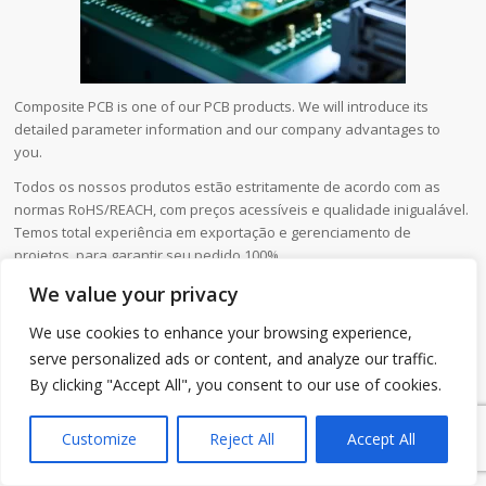
Composite PCB is one of our PCB products. We will introduce its
detailed parameter information and our company advantages to
you.
Todos os nossos produtos estão estritamente de acordo com as
normas RoHS/REACH, com preços acessíveis e qualidade inigualável.
Temos total experiência em exportação e gerenciamento de
projetos, para garantir seu pedido 100%.
We value your privacy
Nome do produto
Composite PCB
We use cookies to enhance your browsing experience,
MTI
Nome da marca
serve personalized ads or content, and analyze our traffic.
By clicking "Accept All", you consent to our use of cookies.
Shenzhen, China
Local de origem
1
Condição
Novo
Customize
Reject All
Accept All
Tipo
PCB/PCBA