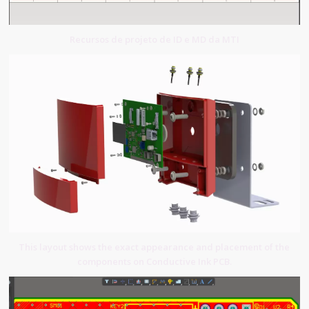
Recursos de projeto de ID e MD da MTI
This layout shows the exact appearance and placement of the
components on Conductive Ink PCB.