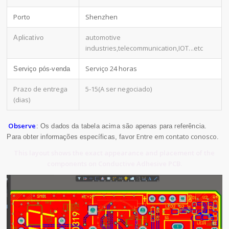
Porto
Shenzhen
automotive
Aplicativo
industries,telecommunication,IOT
...etc
Serviço 24 horas
Serviço pós-venda
Prazo de entrega
5-15(A ser negociado)
(dias)
Observe
: Os dados da tabela acima são apenas para referência.
Entre em contato conosco
Para obter informações específicas, favor
.
This layout shows the exact appearance and placement of the
components on Conductive Adhesive PCB.