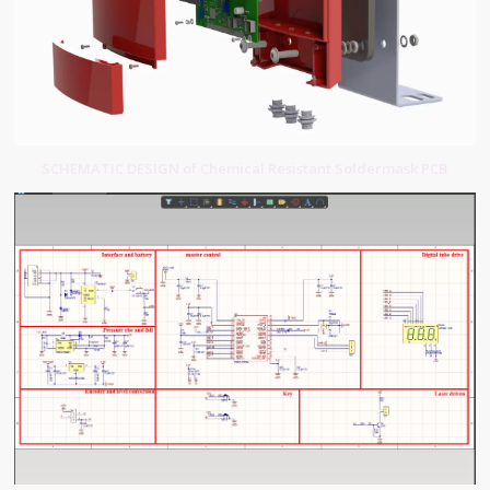
SCHEMATIC DESIGN of Chemical Resistant Soldermask PCB