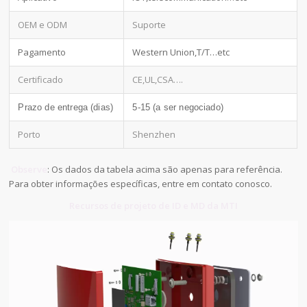
OEM e ODM
Suporte
Pagamento
Western Union,T/T…etc
Certificado
CE,UL,CSA….
Prazo de entrega (dias)
5-15 (a ser negociado)
Porto
Shenzhen
Observe
: Os dados da tabela acima são apenas para referência.
Para obter informações específicas, entre em contato conosco.
Recursos de projeto de ID e MD da MTI