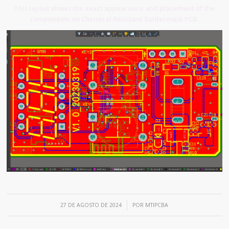
This layout shows the exact appearance and placement of the
components on Chemical Resistant Soldermask PCB.
/
27 DE AGOSTO DE 2024
POR
MTIPCBA