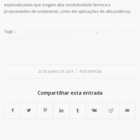
especializadas que exigem alta condutividade térmica e
propriedades de isolamento, como em aplicações de alta potência.
Tags：
1 4 placa de circuito impresso do conector
,
Espessura de cobre
da placa de circuito impresso de 1 oz
/
20 DE JUNHO DE 2024
POR
MTIPCBA
Compartilhar esta entrada