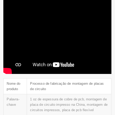
Nome do
Processo de fabricação de montagem de placas
produto
de circuito
Palavra-
1 oz de espessura de cobre de pcb, montagem de
chave
placa de circuito impresso na China, montagem de
circuitos impressos, placa de pcb flexível