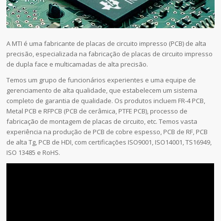
A MTI é uma fabricante de placas de circuito impresso (PCB) de alta
precisão, especializada na fabricação de placas de circuito impresso
de dupla face e multicamadas de alta precisão.
Temos um grupo de funcionários experientes e uma equipe de
gerenciamento de alta qualidade, que estabelecem um sistema
completo de garantia de qualidade. Os produtos incluem FR-4 PCB,
Metal PCB e RFPCB (PCB de cerâmica, PTFE PCB), processo de
fabricação de montagem de placas de circuito, etc. Temos vasta
experiência na produção de PCB de cobre espesso, PCB de RF, PCB
de alta Tg, PCB de HDI, com certificações ISO9001, ISO14001, TS16949,
ISO 13485 e RoHS.