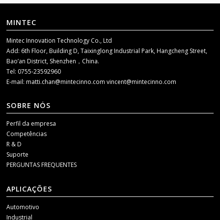
MINTEC
Mintec Innovation Technology Co., Ltd
Add: 6th Floor, Building D, Taixinglong Industrial Park, Hangcheng Street,
Bao’an District, Shenzhen，China.
Tel: 0755-23592960
E-mail:
matti.chan@mintecinno.com
vincent@mintecinno.com
SOBRE NÓS
Perfil da empresa
Competências
R & D
Suporte
PERGUNTAS FREQUENTES
APLICAÇÕES
Automotivo
Industrial