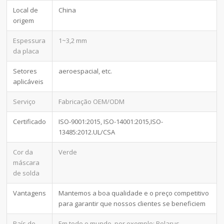
Local de
China
origem
Espessura
1~3,2 mm
da placa
Setores
aeroespacial, etc.
aplicáveis
Serviço
Fabricação OEM/ODM
Certificado
ISO-9001:2015, ISO-14001:2015,ISO-
13485:2012.UL/CSA
Cor da
Verde
máscara
de solda
Vantagens
Mantemos a boa qualidade e o preço competitivo
para garantir que nossos clientes se beneficiem
País de
Em todo o mundo, por exemplo: Belarus,