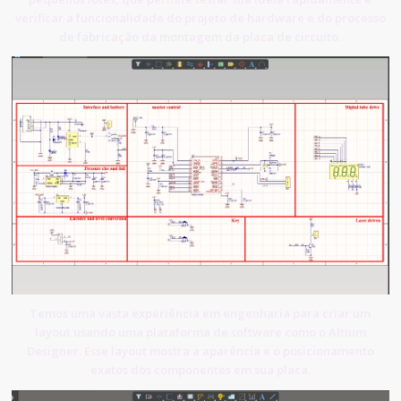
verificar a funcionalidade do projeto de hardware e do processo
de fabricação da montagem da placa de circuito.
Temos uma vasta experiência em engenharia para criar um
layout usando uma plataforma de software como o Altium
Designer. Esse layout mostra a aparência e o posicionamento
exatos dos componentes em sua placa.