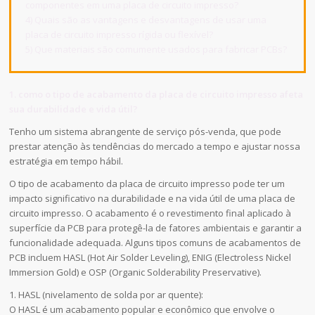
componentes em uma placa de circuito impresso?
4) Quais são as vantagens e desvantagens de usar uma
placa de circuito impresso rígida ou flexível?
5) Que materiais são comumente usados para fabricar PCBs?
1. como o tipo de acabamento da placa de circuito impresso afeta
sua durabilidade e vida útil?
Tenho um sistema abrangente de serviço pós-venda, que pode
prestar atenção às tendências do mercado a tempo e ajustar nossa
estratégia em tempo hábil.
O tipo de acabamento da placa de circuito impresso pode ter um
impacto significativo na durabilidade e na vida útil de uma placa de
circuito impresso. O acabamento é o revestimento final aplicado à
superfície da PCB para protegê-la de fatores ambientais e garantir a
funcionalidade adequada. Alguns tipos comuns de acabamentos de
PCB incluem HASL (Hot Air Solder Leveling), ENIG (Electroless Nickel
Immersion Gold) e OSP (Organic Solderability Preservative).
1. HASL (nivelamento de solda por ar quente):
O HASL é um acabamento popular e econômico que envolve o