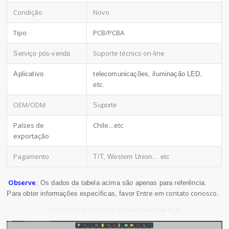
Condição
Novo
Tipo
PCB/PCBA
Suporte técnico on-line
Serviço pós-venda
Aplicativo
telecomunicações, iluminação LED,
etc.
OEM/ODM
Suporte
Países de
Chile…etc
exportação
Pagamento
T/T, Western Union... etc
Observe
: Os dados da tabela acima são apenas para referência.
Entre em contato conosco
Para obter informações específicas, favor
.
SCHEMATIC DESIGN of Electroactive PCB