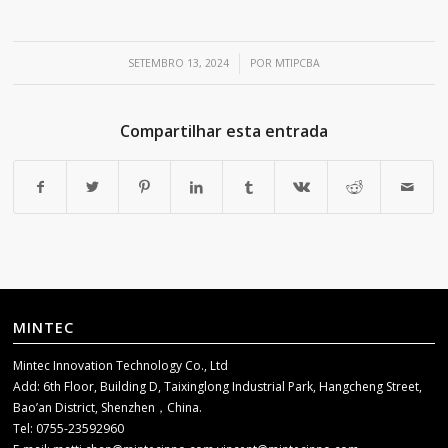
/
SETEMBRO 13, 2024
POR
MTIPCBA
Compartilhar esta entrada
MINTEC
Mintec Innovation Technology Co., Ltd
Add: 6th Floor, Building D, Taixinglong Industrial Park, Hangcheng Street,
Bao’an District, Shenzhen，China.
Tel: 0755-23592960