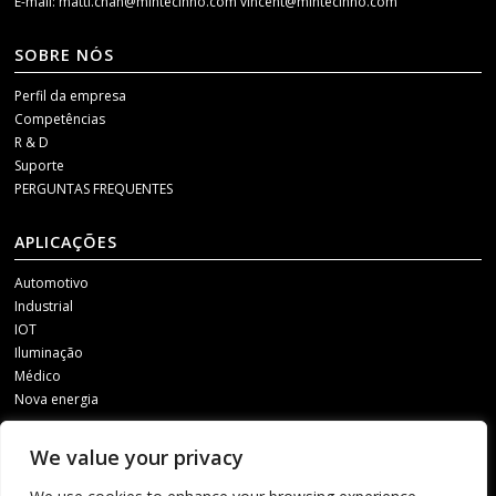
E-mail:
matti.chan@mintecinno.com
vincent@mintecinno.com
SOBRE NÓS
Perfil da empresa
Competências
R & D
Suporte
PERGUNTAS FREQUENTES
APLICAÇÕES
Automotivo
Industrial
IOT
Iluminação
Médico
Nova energia
MÍDIA SOCIAL
We value your privacy
Para receber nossas atualizações, entre em contato conosco por meio de