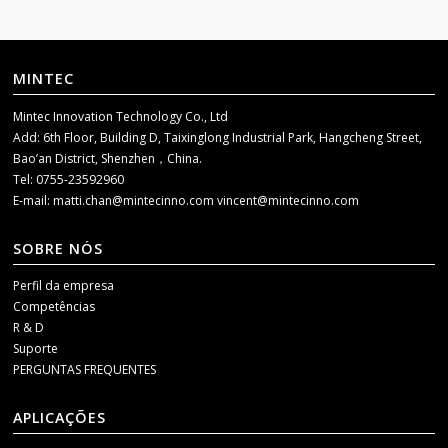
MINTEC
Mintec Innovation Technology Co., Ltd
Add: 6th Floor, Building D, Taixinglong Industrial Park, Hangcheng Street,
Bao’an District, Shenzhen，China.
Tel: 0755-23592960
E-mail:
matti.chan@mintecinno.com
vincent@mintecinno.com
SOBRE NÓS
Perfil da empresa
Competências
R & D
Suporte
PERGUNTAS FREQUENTES
APLICAÇÕES