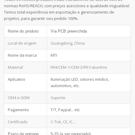
normas RoHS/REACH, com preços acessíveis e qualidade inigualável.
Temos total experiência em exportação e gerenciamento de
projetos, para garantir seu pedido 100%.
Nome do produto
Via PCB preenchida
Local de origem
Guangdong, China
Nome da marca
MTI
Material
FR4/CEM-1/CEM-3/FR1/alumínio
Aplicativo
Iluminação LED, setores médico,
automotivo, etc.
OEM e ODM
Suporte
Pagamento
T/T, Paypal... etc
Certificado
C-Tick, CE, IC....
Prazo de entrega
5-15 (a ser negociado)