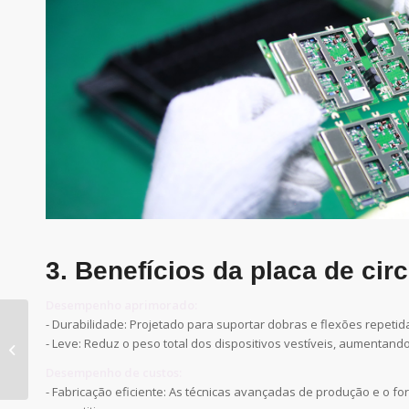
3. Benefícios da placa de cir
Desempenho aprimorado:
- Durabilidade: Projetado para suportar dobras e flexões repeti
Protótipos de PCBA de
- Leve: Reduz o peso total dos dispositivos vestíveis, aumentando
alta precisão para
engenharia
Desempenho de custos:
- Fabricação eficiente: As técnicas avançadas de produção e o f