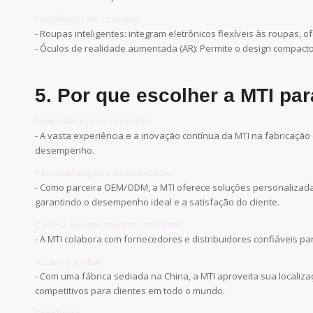
Eletrônicos de consumo:
- Roupas inteligentes: integram eletrônicos flexíveis às roupas
- Óculos de realidade aumentada (AR): Permite o design compacto
5. Por que escolher a MTI par
Especialização e inovação:
- A vasta experiência e a inovação contínua da MTI na fabricação
desempenho.
Personalização e flexibilidade:
- Como parceira OEM/ODM, a MTI oferece soluções personalizadas 
garantindo o desempenho ideal e a satisfação do cliente.
Cadeia de suprimentos confiável:
- A MTI colabora com fornecedores e distribuidores confiáveis pa
Alcance global:
- Com uma fábrica sediada na China, a MTI aproveita sua localiza
competitivos para clientes em todo o mundo.
Conclusão