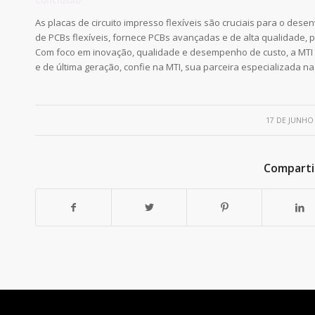
As placas de circuito impresso flexíveis são cruciais para o desen
de PCBs flexíveis, fornece PCBs avançadas e de alta qualidade, 
Com foco em inovação, qualidade e desempenho de custo, a MTI d
e de última geração, confie na MTI, sua parceira especializada na
/
17 DE JUNHO
Comparti