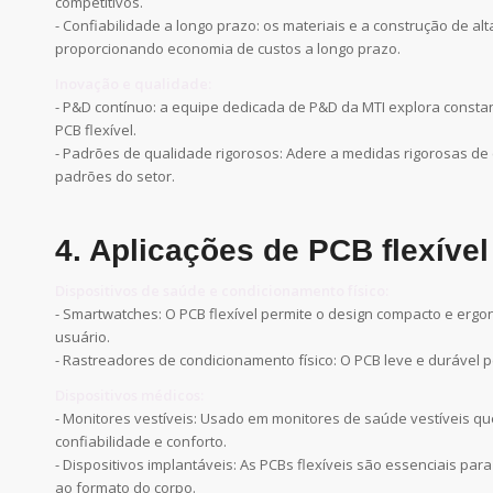
competitivos.
- Confiabilidade a longo prazo: os materiais e a construção de a
proporcionando economia de custos a longo prazo.
Inovação e qualidade:
- P&D contínuo: a equipe dedicada de P&D da MTI explora const
PCB flexível.
- Padrões de qualidade rigorosos: Adere a medidas rigorosas de
padrões do setor.
4. Aplicações de PCB flexível
Dispositivos de saúde e condicionamento físico:
- Smartwatches: O PCB flexível permite o design compacto e erg
usuário.
- Rastreadores de condicionamento físico: O PCB leve e durável p
Dispositivos médicos:
- Monitores vestíveis: Usado em monitores de saúde vestíveis que
confiabilidade e conforto.
- Dispositivos implantáveis: As PCBs flexíveis são essenciais pa
ao formato do corpo.