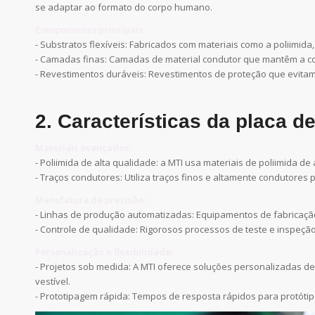
se adaptar ao formato do corpo humano.
Componentes principais:
- Substratos flexíveis: Fabricados com materiais como a poliimida
- Camadas finas: Camadas de material condutor que mantêm a co
- Revestimentos duráveis: Revestimentos de proteção que evit
2. Características da placa de
Materiais avançados:
- Poliimida de alta qualidade: a MTI usa materiais de poliimida de 
- Traços condutores: Utiliza traços finos e altamente condutores 
Manufatura de precisão:
- Linhas de produção automatizadas: Equipamentos de fabricação
- Controle de qualidade: Rigorosos processos de teste e inspeç
Personalização e flexibilidade:
- Projetos sob medida: A MTI oferece soluções personalizadas d
vestível.
- Prototipagem rápida: Tempos de resposta rápidos para protótip