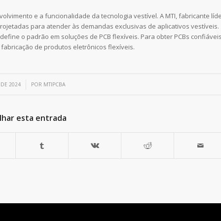
volvimento e a funcionalidade da tecnologia vestível. A MTI, fabricante líd
projetadas para atender às demandas exclusivas de aplicativos vestíveis.
efine o padrão em soluções de PCB flexíveis. Para obter PCBs confiávei
 fabricação de produtos eletrônicos flexíveis.
 DE 2024
POR
MTIPCBA
lhar esta entrada