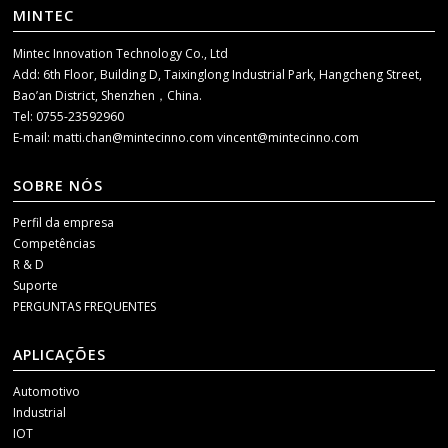
MINTEC
Mintec Innovation Technology Co., Ltd
Add: 6th Floor, Building D, Taixinglong Industrial Park, Hangcheng Street,
Bao’an District, Shenzhen，China.
Tel: 0755-23592960
E-mail:
matti.chan@mintecinno.com
vincent@mintecinno.com
SOBRE NÓS
Perfil da empresa
Competências
R & D
Suporte
PERGUNTAS FREQUENTES
APLICAÇÕES
Automotivo
Industrial
IOT