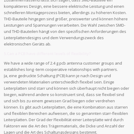
Zusammenfassend lässt sich sagen, dass SMD-Bauteile ein
kompakteres Design, eine bessere elektrische Leistung und einen
schnelleren Montageprozess bieten, allerdings zu höheren Kosten.
THD-Bauteile hingegen sind größer, preiswerter und können höhere
Leistungen und Spannungen verarbeiten. Die Wahl zwischen SMD-
und THD-Bauteilen hängt von den spezifischen Anforderungen des
Leiterplattendesigns und dem Verwendungszweck des
elektronischen Geräts ab.
5.Can a PCB have different levels of flexibility?
We have a wide range of 2.4 g pcb antenna customer groups and
establishes long -term cooperative relationships with partners.
Ja, eine gedruckte Schaltung (PCB) kann je nach Design und
verwendeten Materialien unterschiedlich flexibel sein. Einige
Leiterplatten sind starr und können sich überhaupt nicht biegen oder
biegen, während andere so konstruiert sind, dass sie flexibel sind
und sich bis zu einem gewissen Grad biegen oder verdrehen
können. Es gibt auch Leiterplatten, die eine Kombination aus starren
und flexiblen Bereichen aufweisen, die so genannten starr-flexiblen
Leiterplatten. Der Grad der Flexibilität einer Leiterplatte wird durch
Faktoren wie die Art des Trägermaterials, die Dicke und Anzahl der
Lagen und die Art des Schaltungsdesigns bestimmt.