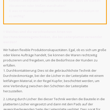
Können Leiterplatten so konstruiert werden, dass sie starken
Vibrationen oder Stößen standhalten?
8. was ist Wärmemanagement in Leiterplatten und warum ist
es wichtig?
1 Welches sind die verschiedenen Arten von
Durchsteckmontagetechniken, die bei Leiterplatten verwendet
werden?
Wir haben flexible Produktionskapazitäten. Egal, ob es sich um große
oder kleine Aufträge handelt, Sie können die Waren rechtzeitig
produzieren und freigeben, um die Bedürfnisse der Kunden zu
erfüllen.
1. Durchkontaktierung: Dies ist die gebräuchlichste Technik der
Durchsteckmontage, bei der die Löcher in der Leiterplatte mit einem
leitfähigen Material, in der Regel Kupfer, beschichtet werden, um
eine Verbindung zwischen den Schichten der Leiterplatte
herzustellen.
2. Lötung durch Löcher: Bei dieser Technik werden die Bauteile in die
plattierten Löcher eingesetzt und dann mit den Pads auf der
gegenüberliegenden Seite der Leiterplatte verlötet. Dies sorgt für