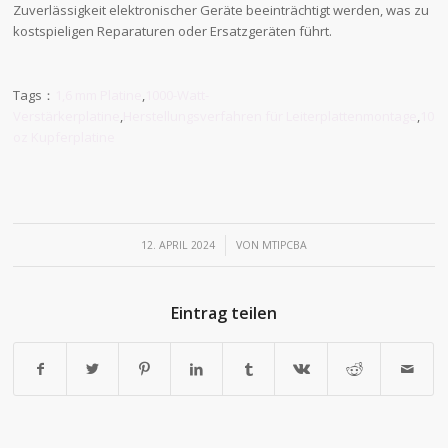
Zuverlässigkeit elektronischer Geräte beeinträchtigt werden, was zu
kostspieligen Reparaturen oder Ersatzgeräten führt.
Tags：
1,6 mm Platine
,
1000-Watt-
Verstärkerplatine
,
Herstellungsverfahren für Leiterplattenmontage
,
10
oz Kupferplatine
/
12. APRIL 2024
VON
MTIPCBA
Eintrag teilen