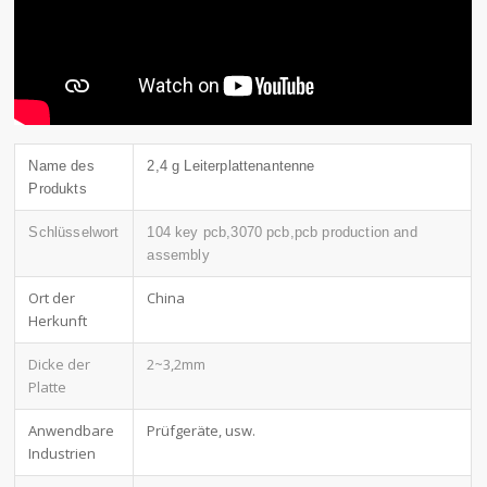
Name des
2,4 g Leiterplattenantenne
Produkts
Schlüsselwort
104 key pcb,3070 pcb,pcb production and
assembly
Ort der
China
Herkunft
Dicke der
2~3,2mm
Platte
Anwendbare
Prüfgeräte, usw.
Industrien