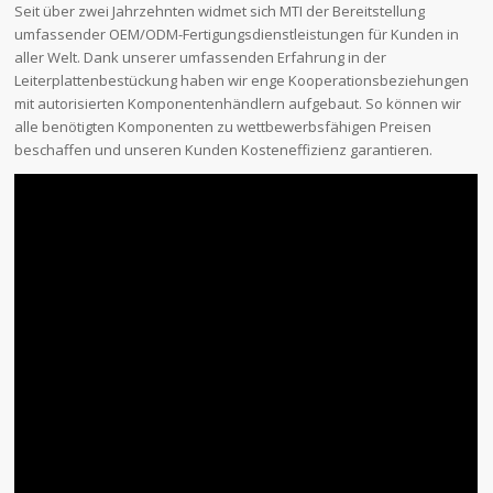
Seit über zwei Jahrzehnten widmet sich MTI der Bereitstellung
umfassender OEM/ODM-Fertigungsdienstleistungen für Kunden in
aller Welt. Dank unserer umfassenden Erfahrung in der
Leiterplattenbestückung haben wir enge Kooperationsbeziehungen
mit autorisierten Komponentenhändlern aufgebaut. So können wir
alle benötigten Komponenten zu wettbewerbsfähigen Preisen
beschaffen und unseren Kunden Kosteneffizienz garantieren.