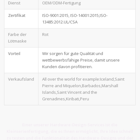
Dienst
OEM/ODM-Fertigung
Zertifikat
ISO-9001:2015, ISO-14001:2015,ISO-
13485:2012.UL/CSA
Farbe der
Rot
Lötmaske
Vorteil
Wir sorgen für gute Qualität und
wettbewerbsfähige Preise, damit unsere
Kunden davon profitieren.
Verkaufsland
All over the world for example:Iceland,Saint
Pierre and Miquelon,Barbados,Marshall
Islands,Saint Vincent and the
Grenadines,Kiribati,Peru
Einer unserer Hardware-Design-Services ist die
Kleinserienfertigung, die es Ihnen ermöglicht, Ihre Idee schnell
zu testen und die Funktionalität des Hardware-Designs und der