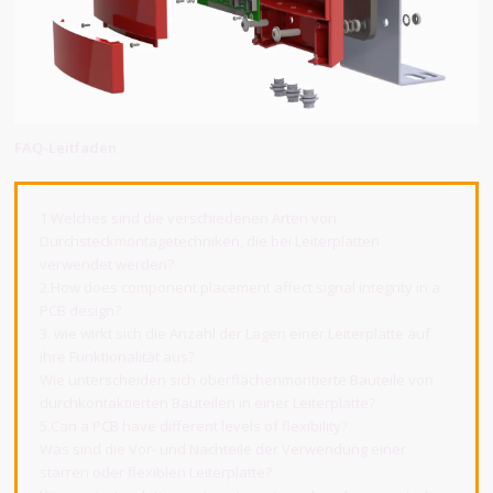
FAQ-Leitfaden
1 Welches sind die verschiedenen Arten von
Durchsteckmontagetechniken, die bei Leiterplatten
verwendet werden?
2.How does component placement affect signal integrity in a
PCB design?
3. wie wirkt sich die Anzahl der Lagen einer Leiterplatte auf
ihre Funktionalität aus?
Wie unterscheiden sich oberflächenmontierte Bauteile von
durchkontaktierten Bauteilen in einer Leiterplatte?
5.Can a PCB have different levels of flexibility?
Was sind die Vor- und Nachteile der Verwendung einer
starren oder flexiblen Leiterplatte?